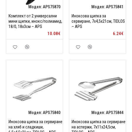
Модел:
APS75870
Модел:
APS75841
Комплект от 2 универсални
Иноксова щипка за
мини щипки, инокс/полиамид,
сервиране, 7x4,5x21см, TIDLOS
18/0, 18x3см – APS
– APS
10.08€
6.24€
Модел:
APS75840
Модел:
APS75844
Иноксова щипка за сервиране
Иноксова щипка за сервиране
на хляб и сладкиши,
на аспержи, 7x11x24,5см,