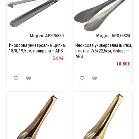
Модел:
APS75850
Модел:
APS75824
Иноксова универсална щипка,
Иноксова универсална щипка,
18/0, 19,5см, полирана – APS
плътна, 7x5x22,5см, vintage –
APS
5.04€
10.80€