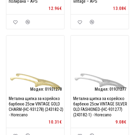
полирана – APS
vintage – APS
12.96€
13.08€
Модел:
01931278
Модел:
01931277
Метална щипка за корейско
Метална щипка за корейско
барбекю 25см VINTAGE GOLD
барбекю 25см VINTAGE SILVER
CHARM-(HC-931278) (243182-2)
OLD FASHIONED-(HC-931277)
- Horecano
(243182-1) - Horecano
10.31€
9.08€