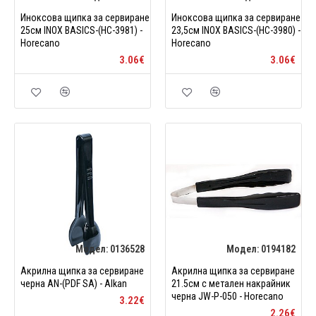
Иноксова щипка за сервиране
Иноксова щипка за сервиране
25см INOX BASICS-(HC-3981) -
23,5см INOX BASICS-(HC-3980) -
Horecano
Horecano
3.06€
3.06€
Модел:
0136528
Модел:
0194182
Акрилна щипка за сервиране
Акрилна щипка за сервиране
черна AN-(PDF SA) - Alkan
21.5см с метален накрайник
черна JW-P-050 - Horecano
3.22€
2.26€