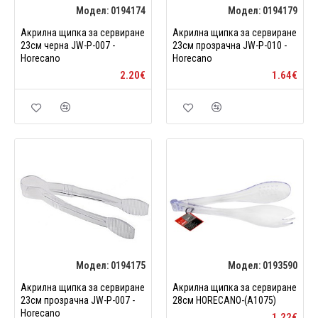
Модел:
0194174
Модел:
0194179
Акрилна щипка за сервиране
Акрилна щипка за сервиране
23см черна JW-P-007 -
23см прозрачна JW-P-010 -
Horecano
Horecano
2.20€
1.64€
Модел:
0194175
Модел:
0193590
Акрилна щипка за сервиране
Акрилна щипка за сервиране
23см прозрачна JW-P-007 -
28см HORECANO-(A1075)
Horecano
1.22€