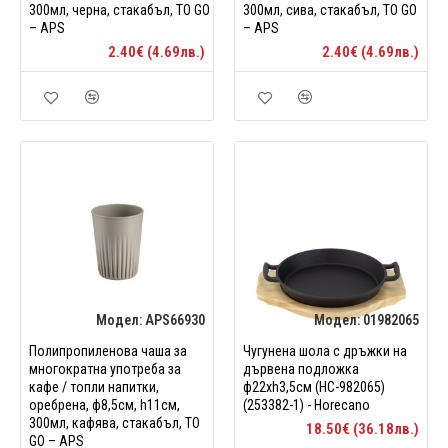
300мл, черна, стакабъл, TO GO
300мл, сива, стакабъл, TO GO
– APS
– APS
2.40€ (4.69лв.)
2.40€ (4.69лв.)
Модел:
APS66930
Модел:
01982065
Полипропиленова чаша за
Чугуненa шола с дръжки на
многократна употреба за
дървена подложка
кафе / топли напитки,
ф22xh3,5см (HC-982065)
оребрена, ф8,5см, h11см,
(253382-1) - Horecano
300мл, кафява, стакабъл, TO
18.50€ (36.18лв.)
GO – APS