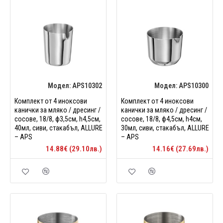
Модел:
APS10302
Модел:
APS10300
Комплект от 4 иноксови
Комплект от 4 иноксови
канички за мляко / дресинг /
канички за мляко / дресинг /
сосове, 18/8, ф3,5см, h4,5см,
сосове, 18/8, ф4,5см, h4см,
40мл, сиви, стакабъл, ALLURE
30мл, сиви, стакабъл, ALLURE
– APS
– APS
14.88€ (29.10лв.)
14.16€ (27.69лв.)