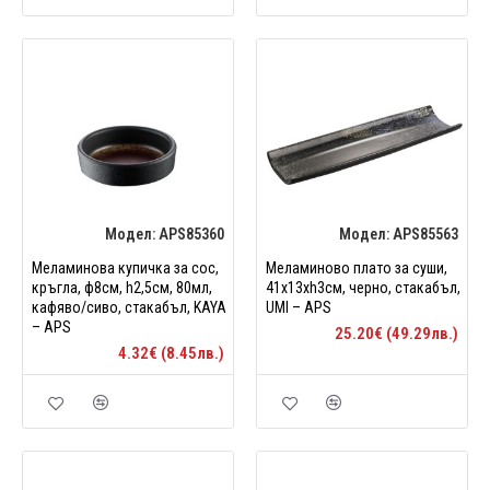
Модел:
APS85360
Модел:
APS85563
Меламинова купичка за сос,
Меламиново плато за суши,
кръгла, ф8см, h2,5см, 80мл,
41x13xh3см, черно, стакабъл,
кафяво/сиво, стакабъл, KAYA
UMI – APS
– APS
25.20€ (49.29лв.)
4.32€ (8.45лв.)