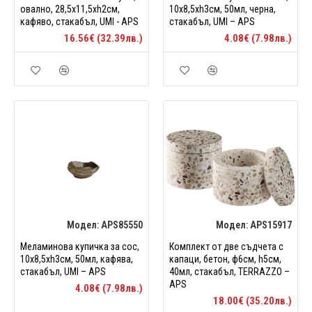
овално, 28,5x11,5xh2см,
10x8,5xh3см, 50мл, черна,
кафяво, стакабъл, UMI - APS
стакабъл, UMI – APS
16.56€ (32.39лв.)
4.08€ (7.98лв.)
Модел:
APS85550
Модел:
APS15917
Меламинова купичка за сос,
Комплект от двe съдчета с
10x8,5xh3см, 50мл, кафява,
капаци, бетон, ф6см, h5см,
стакабъл, UMI – APS
40мл, стакабъл, TERRAZZO –
APS
4.08€ (7.98лв.)
18.00€ (35.20лв.)