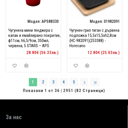
Модел:
APS88330
Модел:
01982091
Чугунена мини тенджера с
Чугунен грил тиган с дървена
капак и емайлирано покритие,
подложка 15,5x15,5xh2,8см
ф11см, h6,5/9см, 350мл,
(HC-982091)(253388) -
червена, 5 STARS – APS
Horecano
28.80€ (56.33лв.)
12.80€ (25.03лв.)
1
2
3
4
5
Показани 1 от 36 | 2951 (82 Страници)
За нас