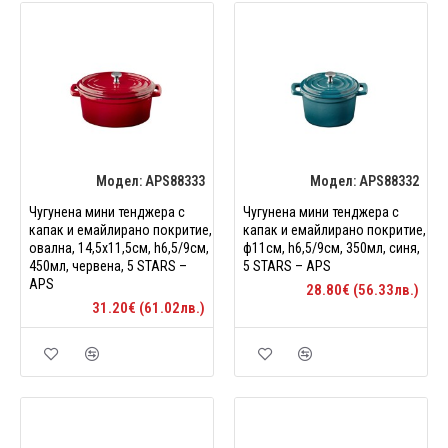
Модел:
APS88333
Модел:
APS88332
Чугунена мини тенджера с
Чугунена мини тенджера с
капак и емайлирано покритие,
капак и емайлирано покритие,
овална, 14,5x11,5см, h6,5/9см,
ф11см, h6,5/9см, 350мл, синя,
450мл, червена, 5 STARS –
5 STARS – APS
APS
28.80€ (56.33лв.)
31.20€ (61.02лв.)