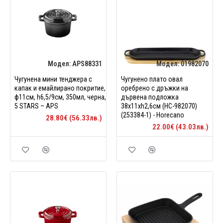
Модел:
APS88331
Модел:
01982070
Чугунена мини тенджера с
Чугунено плато овал
капак и емайлирано покритие,
оребрено с дръжки на
ф11см, h6,5/9см, 350мл, черна,
дървена подложка
5 STARS – APS
38x11xh2,6см (HC-982070)
(253384-1) - Horecano
28.80€ (56.33лв.)
22.00€ (43.03лв.)