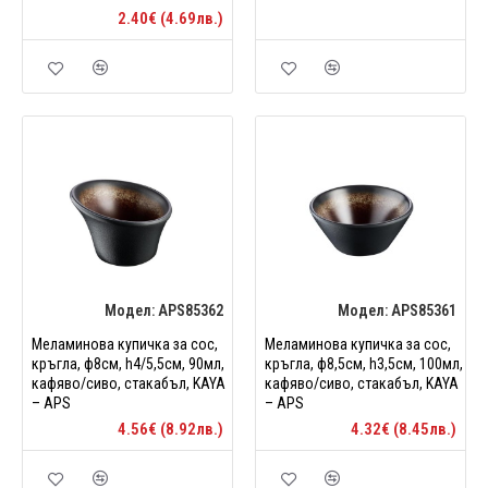
2.40€ (4.69лв.)
Модел:
APS85362
Модел:
APS85361
Меламинова купичка за сос,
Меламинова купичка за сос,
кръгла, ф8см, h4/5,5см, 90мл,
кръгла, ф8,5см, h3,5см, 100мл,
кафяво/сиво, стакабъл, KAYA
кафяво/сиво, стакабъл, KAYA
– APS
– APS
4.56€ (8.92лв.)
4.32€ (8.45лв.)