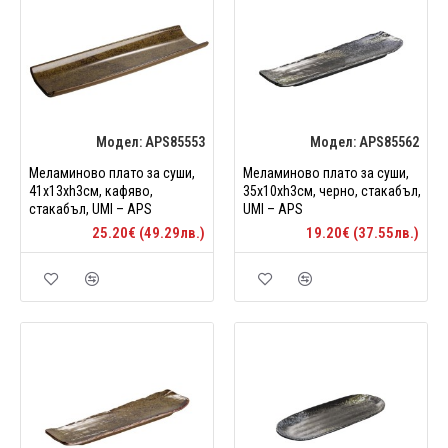
Модел:
APS85553
Модел:
APS85562
Меламиново плато за суши,
Меламиново плато за суши,
41x13xh3см, кафяво,
35x10xh3см, черно, стакабъл,
стакабъл, UMI – APS
UMI – APS
25.20€ (49.29лв.)
19.20€ (37.55лв.)