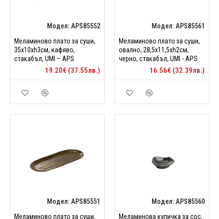
Модел:
APS85552
Модел:
APS85561
Меламиново плато за суши,
Меламиново плато за суши,
35x10xh3см, кафяво,
овално, 28,5x11,5xh2см,
стакабъл, UMI – APS
черно, стакабъл, UMI - APS
19.20€ (37.55лв.)
16.56€ (32.39лв.)
Модел:
APS85551
Модел:
APS85560
Меламиново плато за суши,
Меламинова купичка за сос,