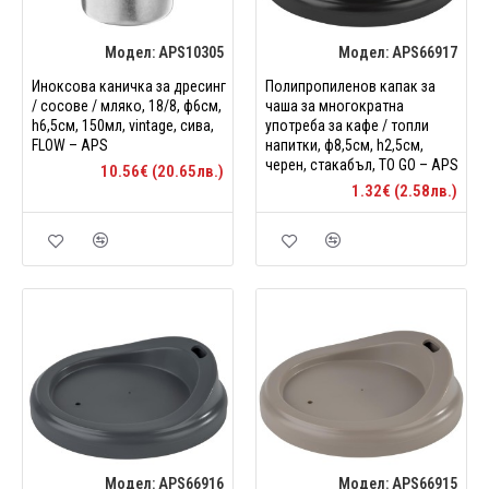
Модел:
APS10305
Модел:
APS66917
Иноксова каничка за дресинг
Полипропиленов капак за
/ сосове / мляко, 18/8, ф6см,
чаша за многократна
h6,5см, 150мл, vintage, сива,
употреба за кафе / топли
FLOW – APS
напитки, ф8,5см, h2,5см,
черен, стакабъл, TO GO – APS
10.56€ (20.65лв.)
1.32€ (2.58лв.)
Модел:
APS66916
Модел:
APS66915