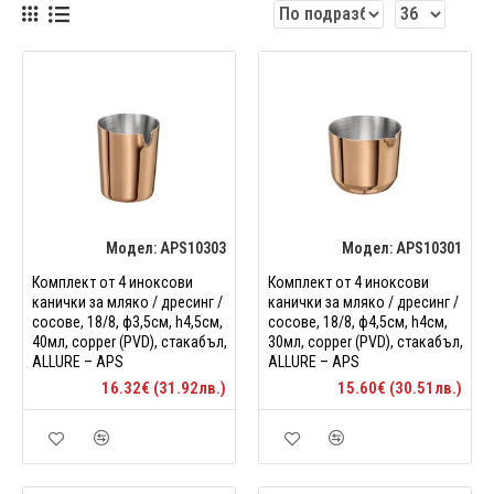
Модел:
APS10303
Модел:
APS10301
Комплект от 4 иноксови
Комплект от 4 иноксови
канички за мляко / дресинг /
канички за мляко / дресинг /
сосове, 18/8, ф3,5см, h4,5см,
сосове, 18/8, ф4,5см, h4см,
40мл, copper (PVD), стакабъл,
30мл, copper (PVD), стакабъл,
ALLURE – APS
ALLURE – APS
16.32€ (31.92лв.)
15.60€ (30.51лв.)