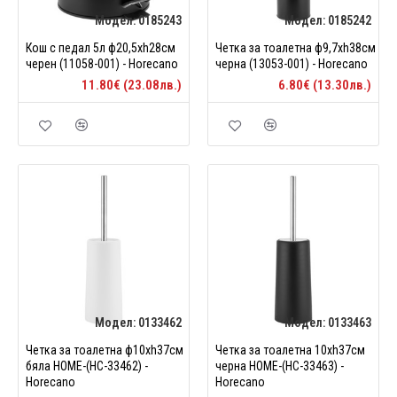
Модел:
0185243
Модел:
0185242
Кош с педал 5л ф20,5xh28см
Четка за тоалетна ф9,7xh38см
черен (11058-001) - Horecano
черна (13053-001) - Horecano
11.80€ (23.08лв.)
6.80€ (13.30лв.)
Модел:
0133462
Модел:
0133463
Четка за тоалетна ф10xh37см
Четка за тоалетна 10xh37см
бяла HOME-(HC-33462) -
черна HOME-(HC-33463) -
Horecano
Horecano