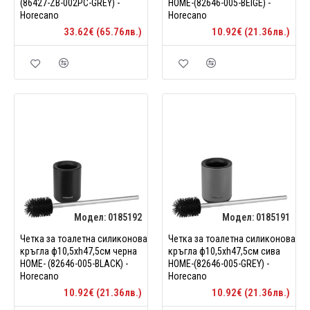
(86427-ZB-002PC-GREY) -
HOME-(82646-005-BEIGE) -
Horecano
Horecano
33.62€ (65.76лв.)
10.92€ (21.36лв.)
Модел:
0185192
Модел:
0185191
Четка за тоалетна силиконова
Четка за тоалетна силиконова
кръгла ф10,5xh47,5см черна
кръгла ф10,5xh47,5см сива
HOME- (82646-005-BLACK) -
HOME-(82646-005-GREY) -
Horecano
Horecano
10.92€ (21.36лв.)
10.92€ (21.36лв.)