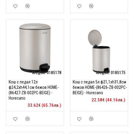
Модел:
0185178
Модел:
0185175
Кош с педал 12л
Кош с педал 5л ф21,1xh31,8см
ф24,2xh44,1см бежов HOME-
бежов HOME-(86426-ZB-002PC-
(86427-ZB-002PC-BEIGE) -
BEIGE) - Horecano
Horecano
22.58€ (44.16лв.)
33.62€ (65.76лв.)