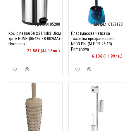
Модел:
0185200
Модел:
0137170
Кош с педал 5л ф21,1xh31,8см
Пластмасова четка за
хром HOME-(86426-ZB-002MA) -
тоалетна прозрачна синя
Horecano
NEON PN- (M-E-19-26-13) -
Primanova
22.58€ (44.16лв.)
6.13€ (11.99лв.)