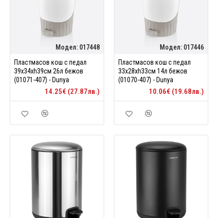
Модел:
017448
Модел:
017446
Пластмасов кош с педал
Пластмасов кош с педал
39x34xh39см 26л бежов
33x28xh33см 14л бежов
(01071-407) - Dunya
(01070-407) - Dunya
14.25€ (27.87лв.)
10.06€ (19.68лв.)