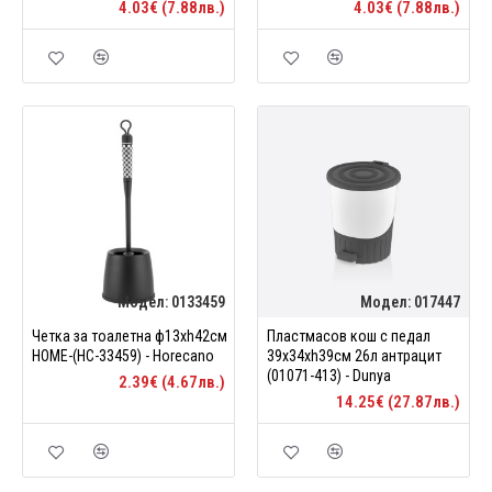
4.03€ (7.88лв.)
4.03€ (7.88лв.)
Модел:
0133459
Модел:
017447
Четка за тоалетна ф13xh42см
Пластмасов кош с педал
HOME-(HC-33459) - Horecano
39x34xh39см 26л антрацит
(01071-413) - Dunya
2.39€ (4.67лв.)
14.25€ (27.87лв.)