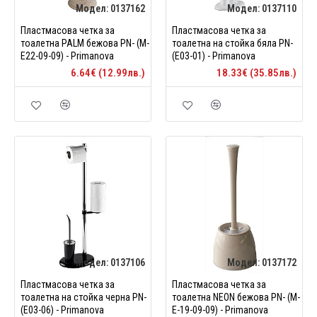
Модел:
0137162
Модел:
0137110
Пластмасова четка за
Пластмасова четка за
тоалетна PALM бежова PN- (M-
тоалетна на стойка бяла PN-
E22-09-09) - Primanova
(E03-01) - Primanova
6.64€ (12.99лв.)
18.33€ (35.85лв.)
Модел:
0137106
Модел:
0137172
Пластмасова четка за
Пластмасова четка за
тоалетна на стойка черна PN-
тоалетна NEON бежова PN- (M-
(E03-06) - Primanova
E-19-09-09) - Primanova