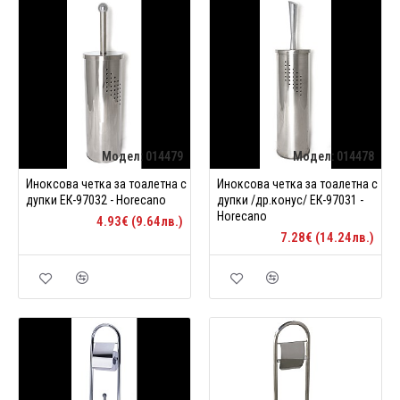
Модел:
014479
Модел:
014478
Иноксова четка за тоалетна с
Иноксова четка за тоалетна с
дупки ЕК-97032 - Horecano
дупки /др.конус/ ЕК-97031 -
Horecano
4.93€ (9.64лв.)
7.28€ (14.24лв.)