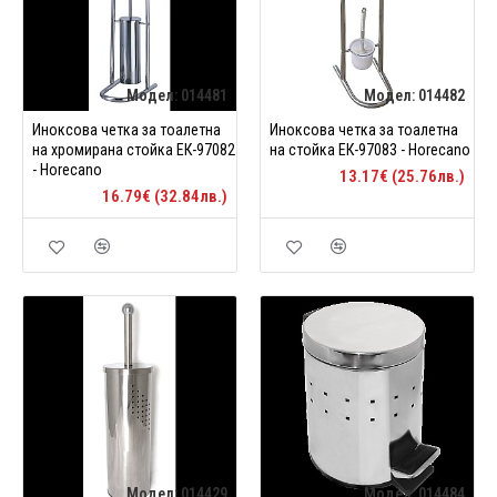
Модел:
014481
Модел:
014482
Иноксова четка за тоалетна
Иноксова четка за тоалетна
на хромирана стойка ЕК-97082
на стойка ЕК-97083 - Horecano
- Horecano
13.17€ (25.76лв.)
16.79€ (32.84лв.)
Модел:
014429
Модел:
014484