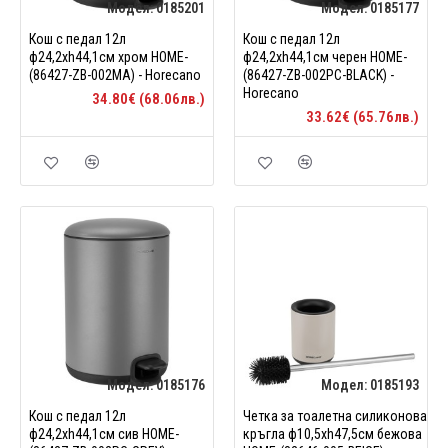
Модел:
0185201
Модел:
0185177
Кош с педал 12л
Кош с педал 12л
ф24,2xh44,1см хром HOME-
ф24,2xh44,1см черен HOME-
(86427-ZB-002MA) - Horecano
(86427-ZB-002PC-BLACK) -
Horecano
34.80€ (68.06лв.)
33.62€ (65.76лв.)
Модел:
0185176
Модел:
0185193
Кош с педал 12л
Четка за тоалетна силиконова
ф24,2xh44,1см сив HOME-
кръгла ф10,5xh47,5см бежова