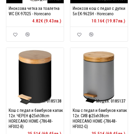
Иноксова четка за тоалетна
Иноксов кош с педал с дупки
WC ЕК-97025 - Horecano
5л ЕК-9625H - Horecano
4.82€ (9.43лв.)
10.16€ (19.87лв.)
Модел:
0185138
Модел:
0185137
Кош с педал и бамбуков капак
Кош с педал и бамбуков капак
12л. ЧЕРЕН ф25xh38cm
12л. СИВ ф25xh38cm
HORECANO HOME-(78648-
HORECANO HOME-(78648-
HF002-B)
HF002-G)
35.51€ (69.45лв.)
35.51€ (69.45лв.)