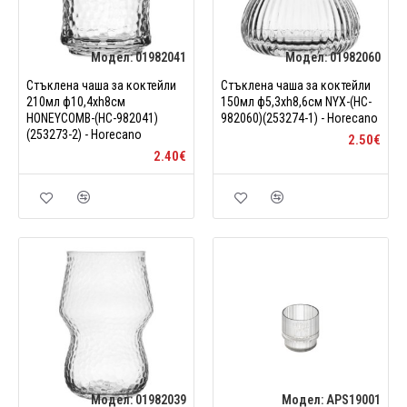
Модел:
01982041
Модел:
01982060
Стъклена чаша за коктейли
Стъклена чаша за коктейли
210мл ф10,4xh8см
150мл ф5,3xh8,6см NYX-(HC-
HONEYCOMB-(HC-982041)
982060)(253274-1) - Horecano
(253273-2) - Horecano
2.50€
2.40€
Модел:
01982039
Модел:
APS19001