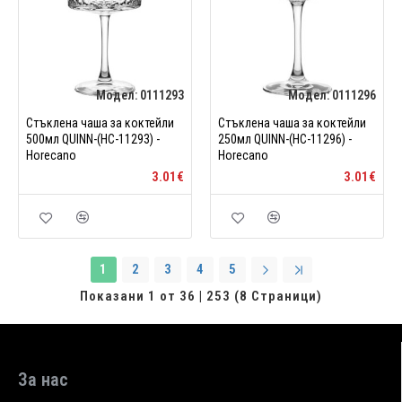
Модел:
0111293
Модел:
0111296
Стъклена чаша за коктейли
Стъклена чаша за коктейли
500мл QUINN-(HC-11293) -
250мл QUINN-(HC-11296) -
Horecano
Horecano
3.01€
3.01€
1
2
3
4
5
Показани 1 от 36 | 253 (8 Страници)
За нас