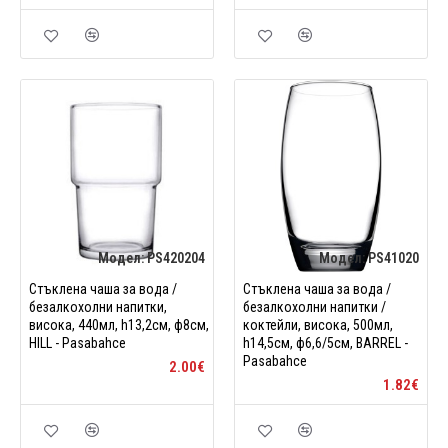
Модел:
PS420204
Модел:
PS41020
Стъклена чаша за вода /
Стъклена чаша за вода /
безалкохолни напитки,
безалкохолни напитки /
висока, 440мл, h13,2см, ф8см,
коктейли, висока, 500мл,
HILL - Pasabahce
h14,5см, ф6,6/5см, BARREL -
Pasabahce
2.00€
1.82€