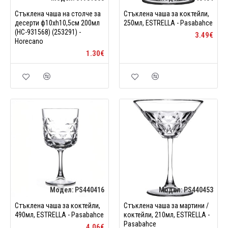
Стъклена чаша на столче за
Стъклена чаша за коктейли,
десерти ф10xh10,5см 200мл
250мл, ESTRELLA - Pasabahce
(HC-931568) (253291) -
3.49€
Horecano
1.30€
Модел:
PS440416
Модел:
PS440453
Стъклена чаша за коктейли,
Стъклена чаша за мартини /
490мл, ESTRELLA - Pasabahce
коктейли, 210мл, ESTRELLA -
Pasabahce
4.06€