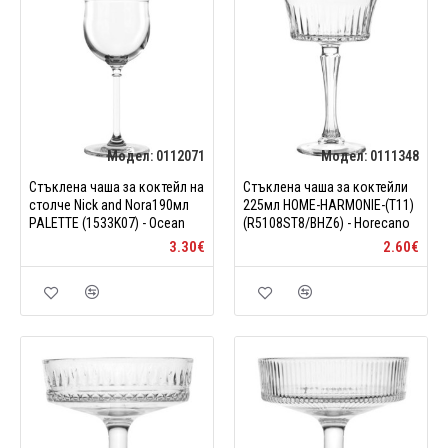
Модел:
0112071
Модел:
0111348
Стъклена чаша за коктейл на
Стъклена чаша за коктейли
столче Nick and Nora190мл
225мл HOME-HARMONIE-(T11)
PALETTE (1533K07) - Ocean
(R5108ST8/BHZ6) - Horecano
3.30€
2.60€