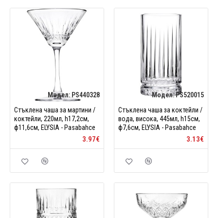
Модел:
PS440328
Модел:
PS520015
Стъклена чаша за мартини /
Стъклена чаша за коктейли /
коктейли, 220мл, h17,2см,
вода, висока, 445мл, h15см,
ф11,6см, ELYSIA - Pasabahce
ф7,6см, ELYSIA - Pasabahce
3.97€
3.13€