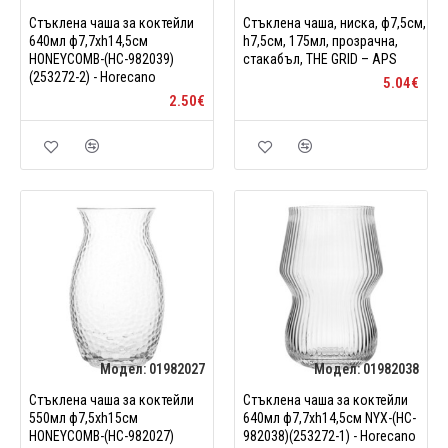
Стъклена чаша за коктейли
Стъклена чаша, ниска, ф7,5см,
640мл ф7,7xh14,5см
h7,5см, 175мл, прозрачна,
HONEYCOMB-(HC-982039)
стакабъл, THE GRID – APS
(253272-2) - Horecano
5.04€
2.50€
Модел:
01982027
Модел:
01982038
Стъклена чаша за коктейли
Стъклена чаша за коктейли
550мл ф7,5xh15см
640мл ф7,7xh14,5см NYX-(HC-
HONEYCOMB-(HC-982027)
982038)(253272-1) - Horecano