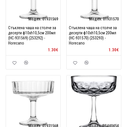
Модел:
01931569
Модел:
01931570
Стъклена чаша на столче за
Стъклена чаша на столче за
десерти ф10xh10,5см 200мл
десерти ф10xh10,5см 200мл
(HC-931569) (253292) -
(HC-931570) (253293) -
Horecano
Horecano
1.30€
1.30€
Модел:
01931568
Модел:
PS440454