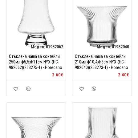
Модел:
01982062
Модел:
01982040
Стъклена чаша за коктейли
Стъклена чаша за коктейли
250мл ф5,5xh11см NYX-(HC-
210мл ф10,4xh8см NYX-(HC-
982062)(253275-1) - Horecano
982040)(253273-1) - Horecano
2.60€
2.40€