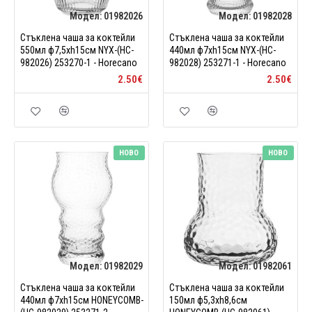
Модел:
01982026
Модел:
01982028
Стъклена чаша за коктейли
Стъклена чаша за коктейли
550мл ф7,5xh15см NYX-(HC-
440мл ф7xh15см NYX-(HC-
982026) 253270-1 - Horecano
982028) 253271-1 - Horecano
2.50€
2.50€
НОВО
НОВО
Модел:
01982029
Модел:
01982061
Стъклена чаша за коктейли
Стъклена чаша за коктейли
440мл ф7xh15см HONEYCOMB-
150мл ф5,3xh8,6см