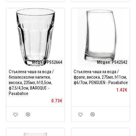
Модел:
PS52664
Модел:
PS42542
Стъклена чаша за вода /
Стъклена чаша за вода /
безалкохолни напитки,
фрапе, висока, 275мл, h11см,
висока, 235мл, h10,5см,
ф6/7см, PENGUEN - Pasabahce
ф7,5/4,3см, BAROQUE -
1.42€
Pasabahce
0.73€