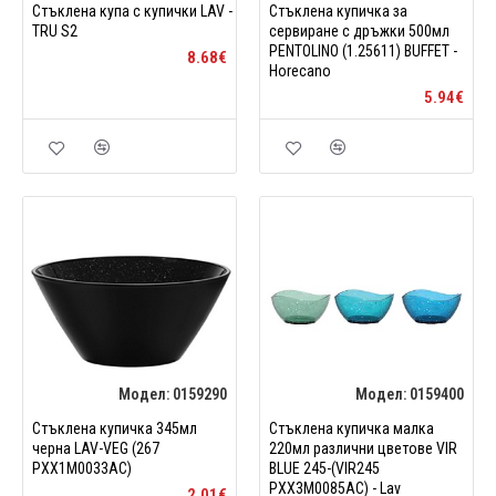
Стъклена купа с купички LAV -
Стъклена купичка за
TRU S2
сервиране с дръжки 500мл
PENTOLINO (1.25611) BUFFET -
8.68€
Horecano
5.94€
Модел:
0159290
Модел:
0159400
Стъклена купичка 345мл
Стъклена купичка малка
черна LAV-VEG (267
220мл различни цветове VIR
PXX1M0033AC)
BLUE 245-(VIR245
PXX3M0085AC) - Lav
2.01€