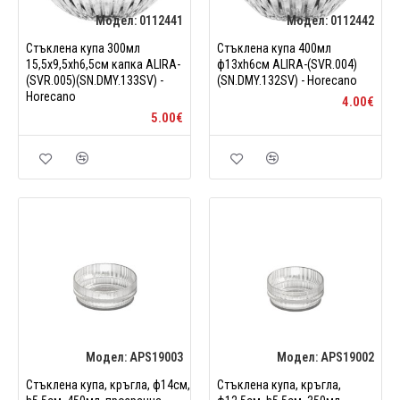
Модел:
0112441
Модел:
0112442
Стъклена купа 300мл
Стъклена купа 400мл
15,5x9,5xh6,5см капка ALIRA-
ф13xh6см ALIRA-(SVR.004)
(SVR.005)(SN.DMY.133SV) -
(SN.DMY.132SV) - Horecano
Horecano
4.00€
5.00€
Модел:
APS19003
Модел:
APS19002
Стъклена купа, кръгла, ф14см,
Стъклена купа, кръгла,