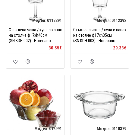
Модел:
0112391
Модел:
0112392
Стъклена чаша / купа с капак
Стъклена чаша / купа с капак
на столче ф17xh40см
на столче ф17xh35см
(SN.KDH.002) - Horecano
(SN.KDH.003) - Horecano
30.55€
29.33€
Модел:
015991
Модел:
0110379