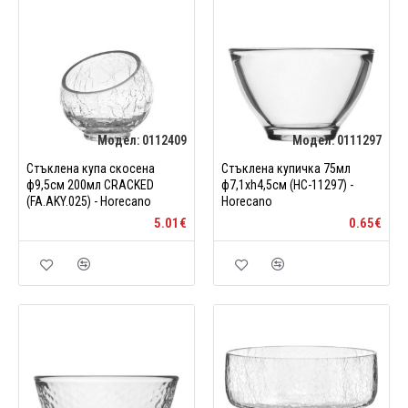
Модел:
0112409
Модел:
0111297
Стъклена купа скосена
Стъклена купичка 75мл
ф9,5см 200мл CRACKED
ф7,1xh4,5см (HC-11297) -
(FA.AKY.025) - Horecano
Horecano
5.01€
0.65€