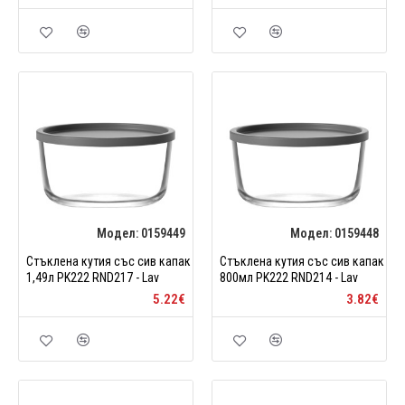
Модел:
0159449
Модел:
0159448
Стъклена кутия със сив капак
Стъклена кутия със сив капак
1,49л PK222 RND217 - Lav
800мл PK222 RND214 - Lav
5.22€
3.82€