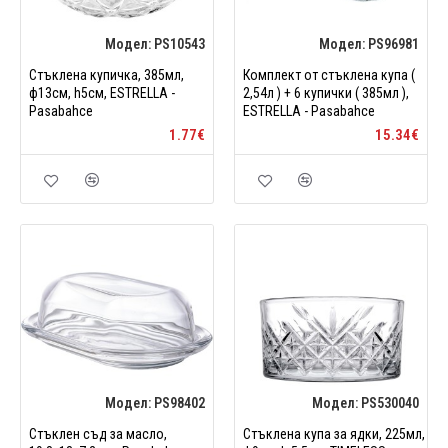
Модел:
PS10543
Модел:
PS96981
Стъклена купичка, 385мл,
Комплект от стъклена купа (
ф13см, h5см, ESTRELLA -
2,54л ) + 6 купички ( 385мл ),
Pasabahce
ESTRELLA - Pasabahce
1.77€
15.34€
Модел:
PS98402
Модел:
PS530040
Стъклен съд за масло,
Стъклена купа за ядки, 225мл,