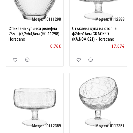
Модел:
0111298
Модел:
0112388
Стъклена купичка релефна
Стъклена купа на столче
75мл ф7,2xh4,5см (HC-11298) -
ф24xh16см CRACKED
Horecano
(KA.NOA.021) - Horecano
0.76€
17.67€
Модел:
0112389
Модел:
0112381