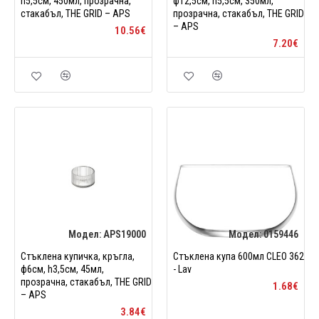
h5,5см, 450мл, прозрачна,
ф12,5см, h5,5см, 350мл,
стакабъл, THE GRID – APS
прозрачна, стакабъл, THE GRID
– APS
10.56€
7.20€
Модел:
APS19000
Модел:
0159446
Стъклена купичка, кръгла,
Стъклена купа 600мл CLEO 362
ф6см, h3,5см, 45мл,
- Lav
прозрачна, стакабъл, THE GRID
1.68€
– APS
3.84€