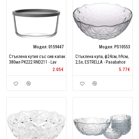
Модел:
0159447
Модел:
PS10553
Стъклена кутия със сив капак
Стъклена купа, ф24см, h9см,
380мл PK222 RND211 - Lav
2,5л, ESTRELLA - Pasabahce
2.05€
5.77€