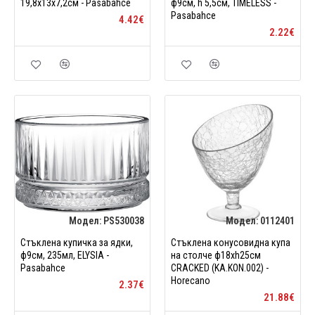
19,8х13x7,2см - Pasabahce
ф9см, h 5,5см, TIMELESS -
Pasabahce
4.42€
2.22€
Модел:
PS530038
Модел:
0112401
Стъклена купичка за ядки,
Стъклена конусовидна купа
ф9см, 235мл, ELYSIA -
на столче ф18xh25см
Pasabahce
CRACKED (KA.KON.002) -
Horecano
2.37€
21.88€