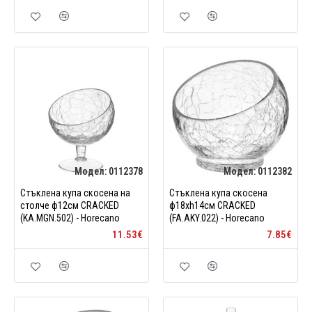
Модел:
0112378
Модел:
0112382
Стъклена купа скосена на
Стъклена купа скосена
столче ф12см CRACKED
ф18xh14см CRACKED
(KA.MGN.502) - Horecano
(FA.AKY.022) - Horecano
11.53€
7.85€