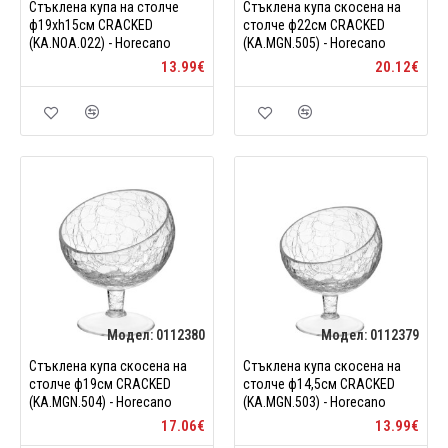
Стъклена купа на столче
Стъклена купа скосена на
ф19xh15см CRACKED
столче ф22см CRACKED
(KA.NOA.022) - Horecano
(KA.MGN.505) - Horecano
13.99€
20.12€
Модел:
0112380
Модел:
0112379
Стъклена купа скосена на
Стъклена купа скосена на
столче ф19см CRACKED
столче ф14,5см CRACKED
(KA.MGN.504) - Horecano
(KA.MGN.503) - Horecano
17.06€
13.99€