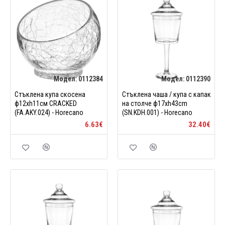
Модел:
0112384
Модел:
0112390
Стъклена купа скосена
Стъклена чаша / купа с капак
ф12xh11см CRACKED
на столче ф17xh43cm
(FA.AKY.024) - Horecano
(SN.KDH.001) - Horecano
6.63€
32.40€