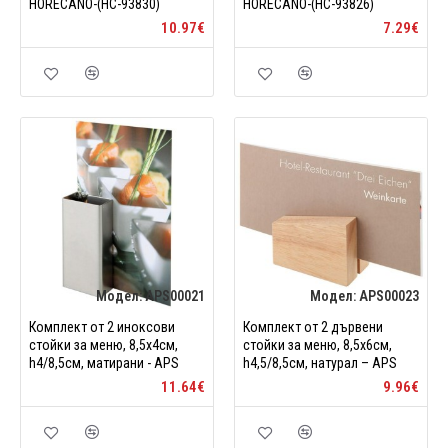
HORECANO-(HC-93830)
HORECANO-(HC-93826)
10.97€
7.29€
Модел:
APS00021
Модел:
APS00023
Комплект от 2 иноксови
Комплект от 2 дървени
стойки за меню, 8,5х4см,
стойки за меню, 8,5х6см,
h4/8,5см, матирани - APS
h4,5/8,5см, натурал – APS
11.64€
9.96€