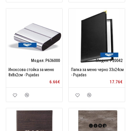
Модел:
P636000
Модел:
P20042
Иноксова стойка за меню
Папка за меню черно 33x24см
8x8x2см - Pujadas
- Pujadas
6.66€
17.76€