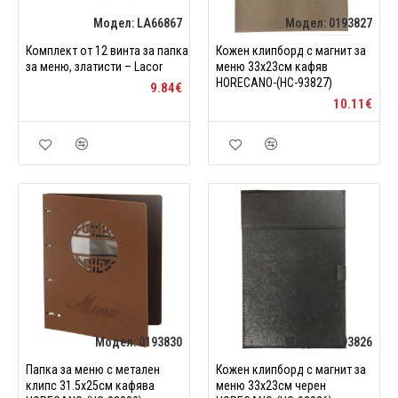
Модел:
LA66867
Модел:
0193827
Комплект от 12 винта за папка
Кожен клипборд с магнит за
за меню, златисти – Lacor
меню 33x23см кафяв
HORECANO-(HC-93827)
9.84€
10.11€
Модел:
0193830
Модел:
0193826
Папка за меню с метален
Кожен клипборд с магнит за
клипс 31.5х25см кафява
меню 33x23см черен