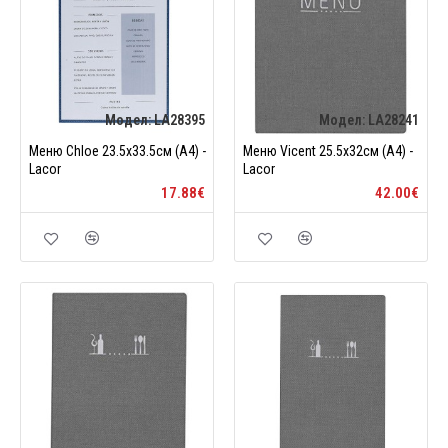
Модел:
LA28395
Модел:
LA28241
Меню Chloe 23.5х33.5см (А4) -
Меню Vicent 25.5x32см (A4) -
Lacor
Lacor
17.88€
42.00€