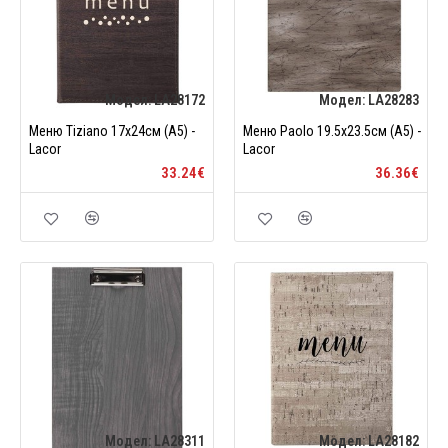
Модел:
LA28172
Модел:
LA28283
Меню Tiziano 17x24см (A5) -
Меню Paolo 19.5x23.5см (A5) -
Lacor
Lacor
33.24€
36.36€
Модел:
LA28311
Модел:
LA28182