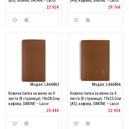
(A5), зелена, SAURA – Lacor
(A4), кафява, SIMONE – Lacor
22.92€
29.76€
Модел:
LA66863
Модел:
LA66866
Кожена папка за меню за 4
Кожена папка за меню за 4
листа (8 страници), 18x28,5см,
листа (8 страници), 19x23,5см
кафява, SIMONE – Lacor
(A5), кафява, SIMONE – Lacor
25.44€
22.92€