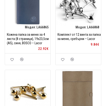
Модел:
LA66865
Модел:
LA66868
Кожена папка за меню за 4
Комплект от 12 винта за папка
листа (8 страници), 19x23,5см
за меню, сребърни – Lacor
(A5), синя, BOSCO – Lacor
9.84€
22.92€