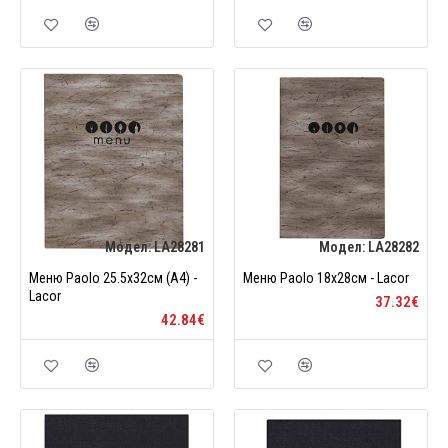
Модел:
LA28281
Модел:
LA28282
Меню Paolo 25.5x32см (A4) -
Меню Paolo 18x28см - Lacor
Lacor
37.32€
42.84€