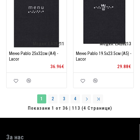
Модел:
LA28211
Модел:
LA28213
Меню Pablo 25x32см (A4) -
Меню Pablo 19.5x23.5см (A5) -
Lacor
Lacor
36.96€
29.88€
1
2
3
4
Показани 1 от 36 | 113 (4 Страници)
За нас