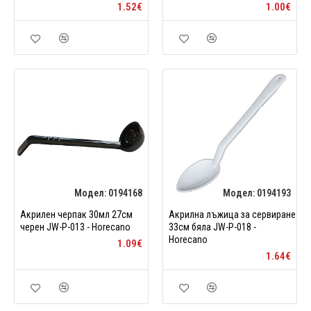
1.52€
1.00€
Модел:
0194168
Модел:
0194193
Акрилен черпак 30мл 27см
Акрилна лъжица за сервиране
черен JW-P-013 - Horecano
33см бяла JW-P-018 -
Horecano
1.09€
1.64€