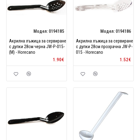
Модел:
0194185
Модел:
0194186
Акрилна лъжица за сервиране
Акрилна лъжица за сервиране
с дупки 28см черна JW-P-015-
с дупки 28см прозрачна JW-P-
(M) - Horecano
015 - Horecano
1.90€
1.52€