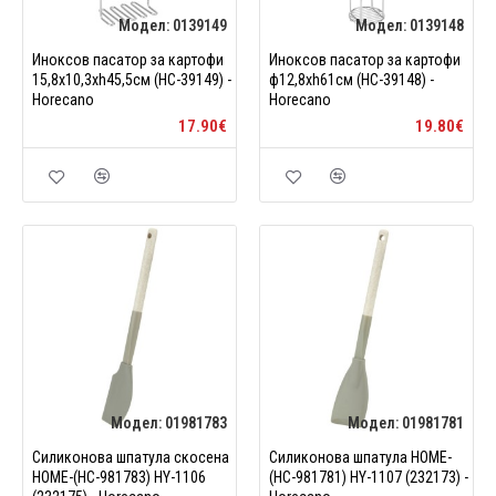
Модел:
0139149
Модел:
0139148
Иноксов пасатор за картофи
Иноксов пасатор за картофи
15,8x10,3xh45,5см (HC-39149) -
ф12,8xh61см (HC-39148) -
Horecano
Horecano
17.90€
19.80€
Модел:
01981783
Модел:
01981781
Силиконова шпатула скосена
Силиконова шпатула HOME-
HOME-(HC-981783) HY-1106
(HC-981781) HY-1107 (232173) -