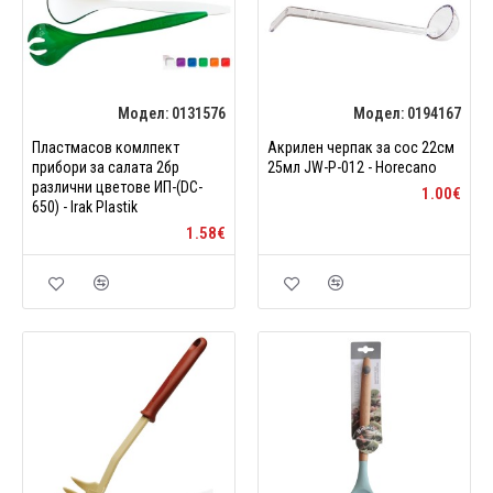
Модел:
0131576
Модел:
0194167
Пластмасов комлпект
Акрилен черпак за сос 22см
прибори за салата 2бр
25мл JW-P-012 - Horecano
различни цветове ИП-(DC-
1.00€
650) - Irak Plastik
1.58€