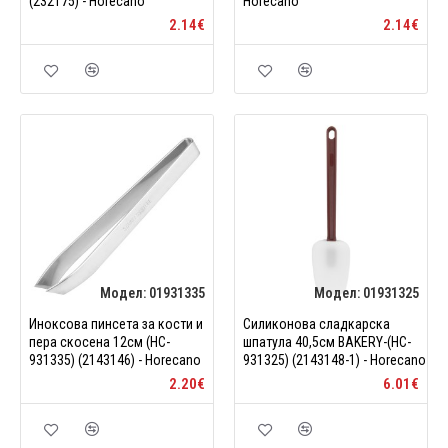
(232175) - Horecano
Horecano
2.14€
2.14€
Модел:
01931335
Модел:
01931325
Иноксова пинсета за кости и
Силиконова сладкарска
пера скосена 12см (HC-
шпатула 40,5см BAKERY-(HC-
931335) (2143146) - Horecano
931325) (2143148-1) - Horecano
2.20€
6.01€