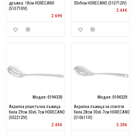
дръжка: 18см HORECANO
30х9см HORECANO (510712IV)
(510710IV)
2.44€
2.69€
Модел:
0194330
Модел:
0194329
Акрилна решетъчна лъжица
Акрилна лъжица за спагети
бяла 29см 30x6.7см HORECANO
бяла 28см 30x6.7см HORECANO
(502212IV)
(510611IV)
2.44€
3.30€