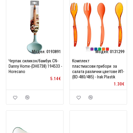
Модел:
0193891
Модел:
0131299
Черпак силикон/бамбук CN-
Комплект
Danny Home-(DH0738) 194533 -
пластмасови прибори за
Horecano
салата различни цветове ИП-
(BD-480/485) - Irak Plastik
5.14€
1.30€