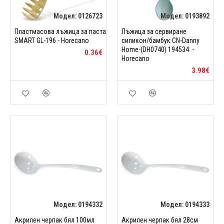
Модел:
0126723
Модел:
0193892
Пластмасова лъжица за паста
Лъжица за сервиране
SMART GL-196 - Horecano
силикон/бамбук CN-Danny
Home-(DH0740) 194534 -
0.36€
Horecano
3.98€
Модел:
0194332
Модел:
0194333
Акрилен черпак бял 100мл
Акрилен черпак бял 28см