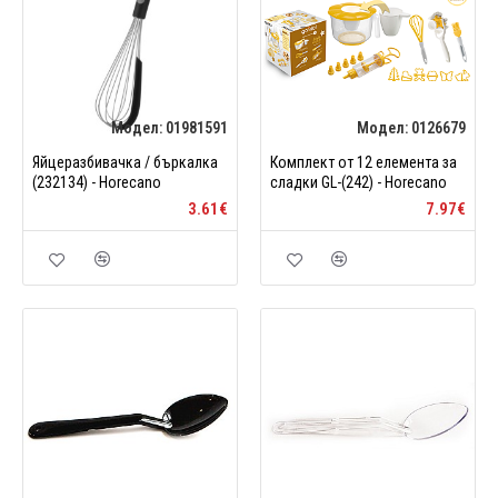
Модел:
01981591
Модел:
0126679
Яйцеразбивачка / бъркалка
Комплект от 12 елемента за
(232134) - Horecano
сладки GL-(242) - Horecano
3.61€
7.97€