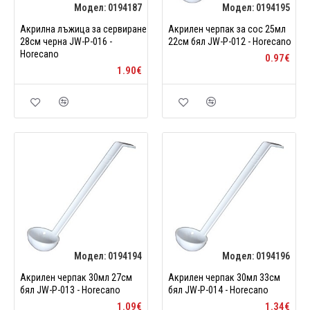
Модел:
0194187
Модел:
0194195
Акрилна лъжица за сервиране
Акрилен черпак за сос 25мл
28см черна JW-P-016 -
22см бял JW-P-012 - Horecano
Horecano
0.97€
1.90€
Модел:
0194194
Модел:
0194196
Акрилен черпак 30мл 27см
Акрилен черпак 30мл 33см
бял JW-P-013 - Horecano
бял JW-P-014 - Horecano
1.09€
1.34€