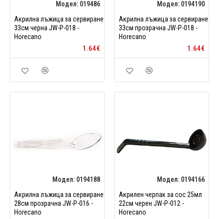
Модел:
019486
Модел:
0194190
Акрилна лъжица за сервиране
Акрилна лъжица за сервиране
33см черна JW-P-018 -
33см прозрачна JW-P-018 -
Horecano
Horecano
1.64€
1.64€
Модел:
0194188
Модел:
0194166
Акрилна лъжица за сервиране
Акрилен черпак за сос 25мл
28см прозрачна JW-P-016 -
22см черен JW-P-012 -
Horecano
Horecano