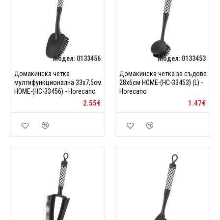
Модел:
0133456
Модел:
0133453
Домакинска четка
Домакинска четка за съдове
мултифункционална 33x7,5см
28x6см HOME-(HC-33453) (L) -
HOME-(HC-33456) - Horecano
Horecano
2.55€
1.47€