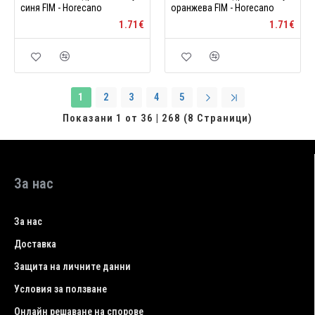
синя FIM - Horecano
оранжева FIM - Horecano
1.71€
1.71€
1
2
3
4
5
Показани 1 от 36 | 268 (8 Страници)
За нас
За нас
Доставка
Защита на личните данни
Условия за ползване
Онлайн решаване на спорове