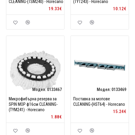
CLEANING-(TSM240) - Horecano
(TYT243) - Horecano
19.33€
10.12€
Модел:
0133467
Модел:
0133469
Микрофибърна резерва за
Поставка за мопове
SPIN MOP ф16см CLEANING-
CLEANING-(HST64) - Horecano
(TYM241) - Horecano
15.24€
1.88€