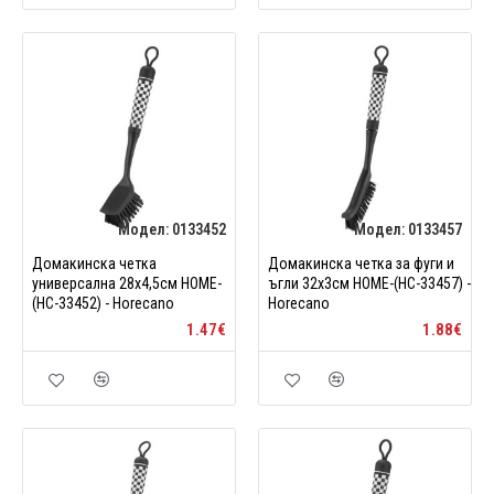
Модел:
0133452
Модел:
0133457
Домакинска четка
Домакинска четка за фуги и
универсална 28x4,5см HOME-
ъгли 32x3см HOME-(HC-33457) -
(HC-33452) - Horecano
Horecano
1.47€
1.88€