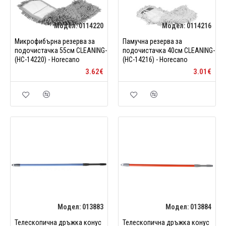
Модел:
0114220
Модел:
0114216
Микрофибърна резерва за
Памучна резерва за
подочистачка 55см CLEANING-
подочистачка 40см CLEANING-
(HC-14220) - Horecano
(HC-14216) - Horecano
3.62€
3.01€
Модел:
013883
Модел:
013884
Телескопична дръжка конус
Телескопична дръжка конус