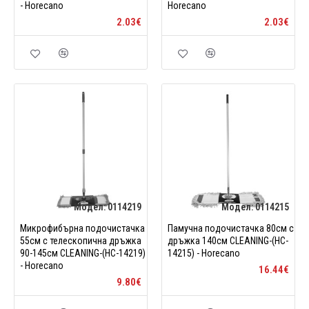
- Horecano
Horecano
2.03€
2.03€
Модел:
0114219
Модел:
0114215
Микрофибърна подочистачка
Памучна подочистачка 80см с
55см с телескопична дръжка
дръжка 140см CLEANING-(HC-
90-145см CLEANING-(HC-14219)
14215) - Horecano
- Horecano
16.44€
9.80€