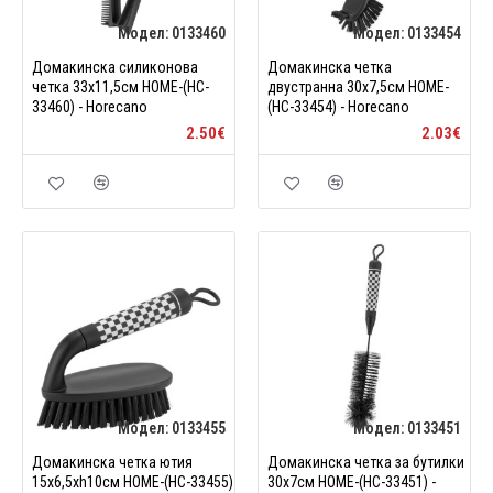
Модел:
0133460
Модел:
0133454
Домакинска силиконова
Домакинска четка
четка 33x11,5см HOME-(HC-
двустранна 30x7,5см HOME-
33460) - Horecano
(HC-33454) - Horecano
2.50€
2.03€
Модел:
0133455
Модел:
0133451
Домакинска четка ютия
Домакинска четка за бутилки
15x6,5xh10см HOME-(HC-33455)
30x7см HOME-(HC-33451) -