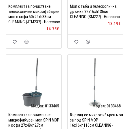
Комплект за почистване
Mоп с гъба и телескопична
телескопичен микрофибърен
дръжка 32x16xh136см
моп с кофа 50x29xh33см
CLEANING-(SM227) - Horecano
CLEANING-(JTM237) - Horecano
13.19€
14.73€
Модел:
0133465
Модел:
0133468
Комплект за почистване
Въртящ се микрофибърен моп
микрофибърен моп SPIN MOP
за под SPIN MOP
и кофа 27x48xh27см
16x16xh116см CLEANING-