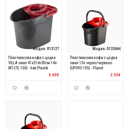
Модел:
013127
Модел:
0133464
Пластмасова кофа с цедка
Пластмасова кофа с цедка
VILLA овал 41x31xh30см 14л
овал 13л черно/червено
ИП-(TE-100) - Irak Plastik
(UP093-105) - Planet
5.60€
2.55€