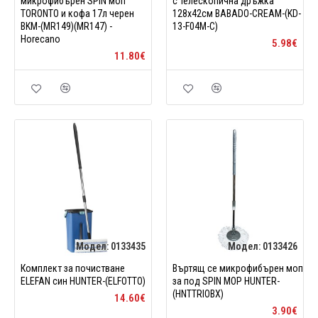
микрофибърен SPIN моп
с телескопична дръжка
TORONTO и кофа 17л черен
128x42см BABADO-CREAM-(KD-
BKM-(MR149)(MR147) -
13-F04M-C)
Horecano
5.98€
11.80€
Модел:
0133435
Модел:
0133426
Комплект за почистване
Въртящ се микрофибърен моп
ELEFAN син HUNTER-(ELFOTTO)
за под SPIN MOP HUNTER-
(HNTTRIOBX)
14.60€
3.90€