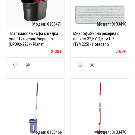
Модел:
0133471
Модел:
0133490
Пластмасова кофа с цедка
Микрофибърна резерва с
овал 12л черно/червено
велкро 32,5x12,5см UP-
(UP092-228) - Planet
(TYM225) - Horecano
2.03€
2.03€
Модел:
0133466
Модел:
0133470