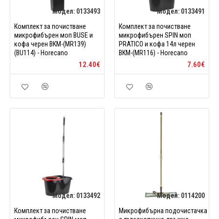
Модел:
0133493
Модел:
0133491
Комплект за почистване
Комплект за почистване
микрофибърен моп BUSE и
микрофибърен SPIN моп
кофа черен BKM-(MR139)
PRATICO и кофа 14л черен
(BU114) - Horecano
BKM-(MR116) - Horecano
12.40€
7.60€
Модел:
0133492
Модел:
0114200
Комплект за почистване
Микрофибърна подочистачка