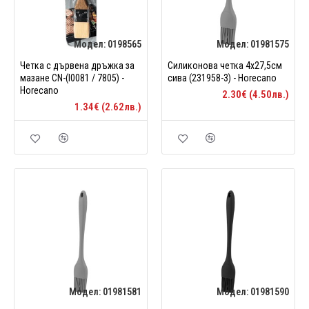
Модел:
0198565
Модел:
01981575
Четка с дървена дръжка за
Силиконова четка 4x27,5см
мазане CN-(I0081 / 7805) -
сива (231958-3) - Horecano
Horecano
2.30€ (4.50лв.)
1.34€ (2.62лв.)
Модел:
01981581
Модел:
01981590