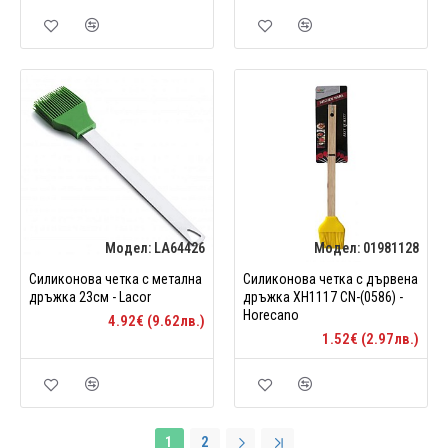
Модел:
LA64426
Модел:
01981128
Силиконова четка с метална
Силиконова четка с дървена
дръжка 23см - Lacor
дръжка XH1117 CN-(0586) -
Horecano
4.92€ (9.62лв.)
1.52€ (2.97лв.)
1
2