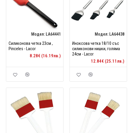
Модел:
LA64441
Модел:
LA64438
Силиконова четка 23см ,
Иноксова четка 18/10 със
Pinceles - Lacor
силиконови нишки, голяма
24см - Lacor
8.28€ (16.19лв.)
12.84€ (25.11лв.)