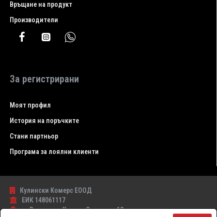
Връщане на продукт
Производители
За регистрирани
Моят профил
История на поръчките
Стани партньор
Програма за лоялни клиенти
Кулински Комерс ЕООД
ЕИК 148061117
гр.Варна , ул. Христо Самсаров 13