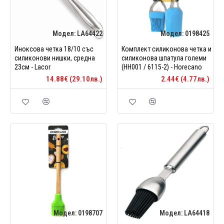
Модел:
LA64422
Модел:
0198425
Иноксова четка 18/10 със
Комплект силиконова четка и
силиконови нишки, средна
силиконова шпатула големи
23см - Lacor
(HH001 / 6115-2) - Horecano
14.88€ (29.10лв.)
2.44€ (4.77лв.)
Модел:
0198707
Модел:
LA64418