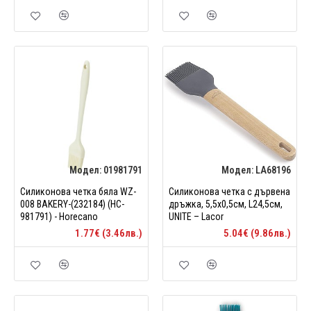
Модел:
01981791
Модел:
LA68196
Силиконова четка бяла WZ-
Силиконова четка с дървена
008 BAKERY-(232184) (HC-
дръжка, 5,5x0,5см, L24,5см,
981791) - Horecano
UNITE – Lacor
1.77€ (3.46лв.)
5.04€ (9.86лв.)