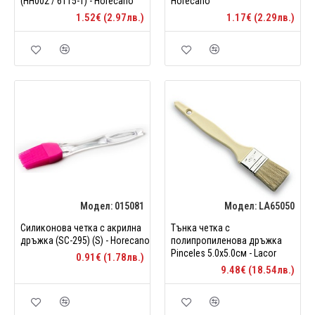
(HH002 / 6115-1) - Horecano
Horecano
1.52€ (2.97лв.)
1.17€ (2.29лв.)
Модел:
015081
Модел:
LA65050
Силиконова четка с акрилна
Тънка четка с
дръжка (SC-295) (S) - Horecano
полипропиленова дръжка
Pinceles 5.0х5.0см - Lacor
0.91€ (1.78лв.)
9.48€ (18.54лв.)