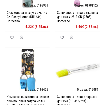
Модел:
0193901
Модел:
01981127
Силиконова шпатула с четка
Силиконова четка с дървена
CN-Danny Home-(DH1434) -
дръжка Y-28-A CN-(0585) -
Horecano
Horecano
4.22€ (8.25лв.)
1.46€ (2.86лв.)
Модел:
0198426
Модел:
015084
Комплект силиконова четка и
Силиконова четка с акрилна
силиконова шпатула малки
дръжка (SC-356/294) -