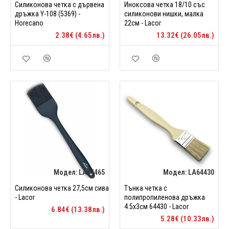
Силиконова четка с дървена
Иноксова четка 18/10 със
дръжка Y-108 (5369) -
силиконови нишки, малка
Horecano
22см - Lacor
2.38€ (4.65лв.)
13.32€ (26.05лв.)
Модел:
LA64465
Модел:
LA64430
Силиконова четка 27,5см сива
Тънка четка с
- Lacor
полипропиленова дръжка
4.5х3см 64430 - Lacor
6.84€ (13.38лв.)
5.28€ (10.33лв.)