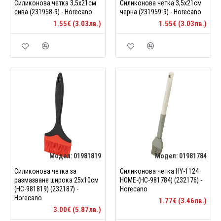
Силиконова четка 3,5x21см
Силиконова четка 3,5x21см
сива (231958-9) - Horecano
черна (231959-9) - Horecano
1.55€ (3.03лв.)
1.55€ (3.03лв.)
Модел:
01981819
Модел:
01981784
Силиконова четка за
Силиконова четка HY-1124
размазване широка 25x10см
HOME-(HC-981784) (232176) -
(HC-981819) (232187) -
Horecano
Horecano
1.77€ (3.46лв.)
3.00€ (5.87лв.)