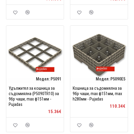
Модел:
P5091
Модел:
P5090E5
Удължител за кошница за
Кошница за съдомиялна за
съдомиялна (P5090TR10) за
9бр чаши, max ф151мм, max
9бр чаши, max ф151мм -
h280мм - Pujadas
Pujadas
110.34€
15.36€