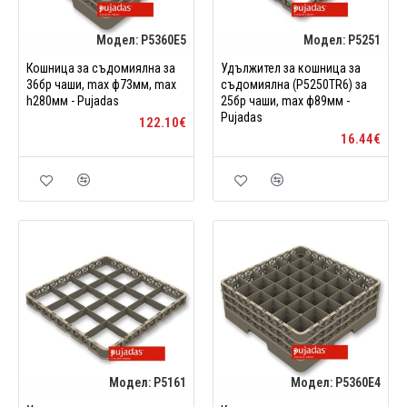
Модел:
P5360E5
Модел:
P5251
Кошница за съдомиялна за
Удължител за кошница за
36бр чаши, max ф73мм, max
съдомиялна (P5250TR6) за
h280мм - Pujadas
25бр чаши, max ф89мм -
Pujadas
122.10€
16.44€
Модел:
P5161
Модел:
P5360E4