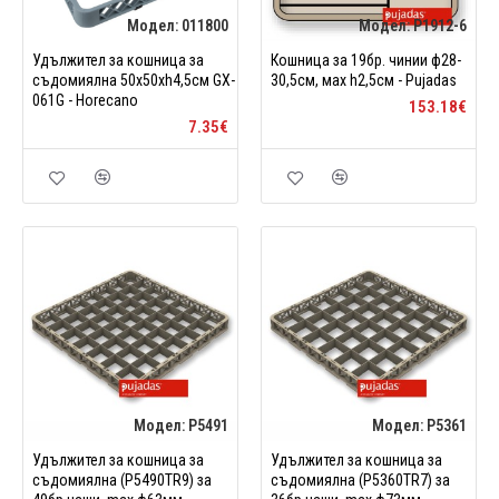
Модел:
011800
Модел:
P1912-6
Удължител за кошница за
Кошница за 19бр. чинии ф28-
съдомиялна 50x50xh4,5см GX-
30,5см, мах h2,5см - Pujadas
061G - Horecano
153.18€
7.35€
Модел:
P5491
Модел:
P5361
Удължител за кошница за
Удължител за кошница за
съдомиялна (P5490TR9) за
съдомиялна (P5360TR7) за