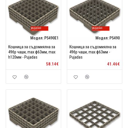
Модел:
P5490E1
Модел:
P5490
Кошница за съдомиялна за
Кошница за съдомиялна за
49бр чаши, max ф63мм, max
49бр чаши, max ф63мм -
h120мм - Pujadas
Pujadas
58.14€
41.46€