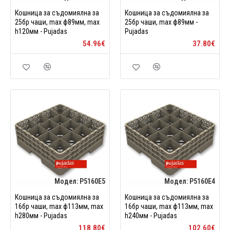
Кошница за съдомиялна за
Кошница за съдомиялна за
25бр чаши, max ф89мм, max
25бр чаши, max ф89мм -
h120мм - Pujadas
Pujadas
54.96€
37.80€
Модел:
P5160E5
Модел:
P5160E4
Кошница за съдомиялна за
Кошница за съдомиялна за
16бр чаши, max ф113мм, max
16бр чаши, max ф113мм, max
h280мм - Pujadas
h240мм - Pujadas
118.80€
102.60€