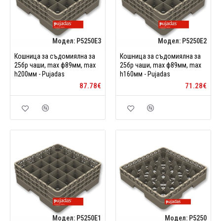
Модел:
P5250E3
Модел:
P5250E2
Кошница за съдомиялна за
Кошница за съдомиялна за
25бр чаши, max ф89мм, max
25бр чаши, max ф89мм, max
h200мм - Pujadas
h160мм - Pujadas
87.78€
71.28€
Модел:
P5250E1
Модел:
P5250