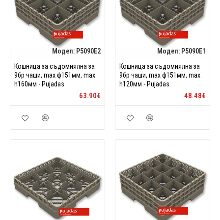
Модел:
P5090E2
Модел:
P5090E1
Кошница за съдомиялна за
Кошница за съдомиялна за
9бр чаши, max ф151мм, max
9бр чаши, max ф151мм, max
h160мм - Pujadas
h120мм - Pujadas
63.90€
48.48€