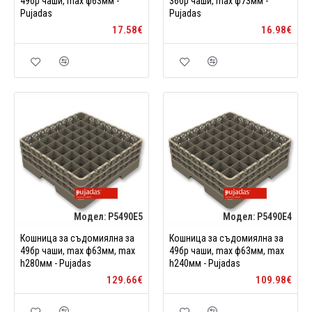
49бр чаши, max ф63мм -
36бр чаши, max ф73мм -
Pujadas
Pujadas
17.58€
16.98€
Модел:
P5490E5
Модел:
P5490E4
Кошница за съдомиялна за
Кошница за съдомиялна за
49бр чаши, max ф63мм, max
49бр чаши, max ф63мм, max
h280мм - Pujadas
h240мм - Pujadas
129.66€
109.98€