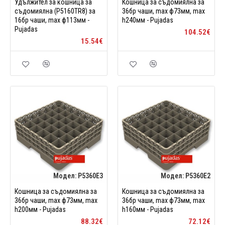
Удължител за кошница за
Кошница за съдомиялна за
съдомиялна (P5160TR8) за
36бр чаши, max ф73мм, max
16бр чаши, max ф113мм -
h240мм - Pujadas
Pujadas
104.52€
15.54€
Модел:
P5360E3
Модел:
P5360E2
Кошница за съдомиялна за
Кошница за съдомиялна за
36бр чаши, max ф73мм, max
36бр чаши, max ф73мм, max
h200мм - Pujadas
h160мм - Pujadas
88.32€
72.12€