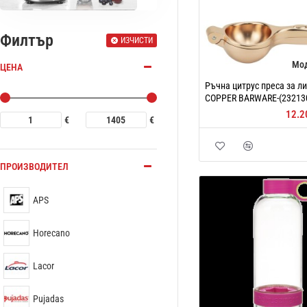
Филтър
ИЗЧИСТИ
Мо
ЦЕНА
Ръчна цитрус преса за л
COPPER BARWARE-(232130
12.2
€
€
ПРОИЗВОДИТЕЛ
APS
Horecano
Lacor
Pujadas