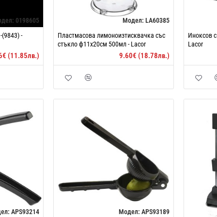
одел:
0198605
Модел:
LA60385
(9843) -
Пластмасова лимоноизтисквачка със
Иноксов с
стъкло ф11х20см 500мл - Lacor
Lacor
6€ (11.85лв.)
9.60€ (18.78лв.)
ел:
APS93214
Модел:
APS93189