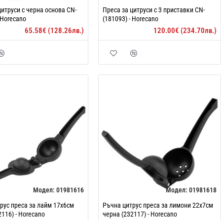
цитруси с черна основа CN-
Преса за цитруси с 3 приставки CN-
 Horecano
(181093) - Horecano
65.58€ (128.26лв.)
120.00€ (234.70лв.)
Модел:
01981616
Модел:
01981618
рус преса за лайм 17x6см
Ръчна цитрус преса за лимони 22x7см
2116) - Horecano
черна (232117) - Horecano