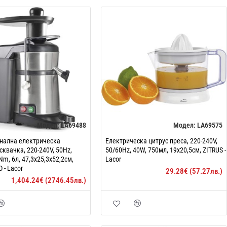
Модел:
LA69488
Модел:
LA69575
нална електрическа
Електрическа цитрус преса, 220-240V,
сквачка, 220-240V, 50Hz,
50/60Hz, 40W, 750мл, 19x20,5см, ZITRUS -
Nm, 6л, 47,3x25,3x52,2см,
Lacor
O - Lacor
29.28€ (57.27лв.)
1,404.24€ (2746.45лв.)