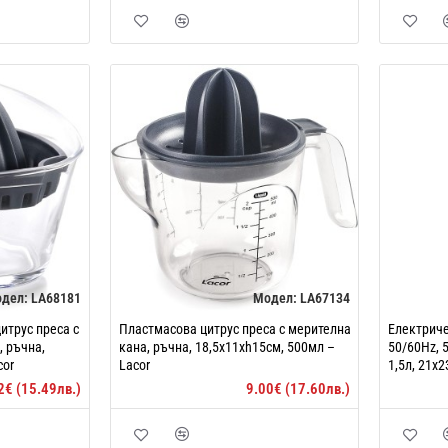
дел:
LA68181
Модел:
LA67134
итрус преса с
Пластмасова цитрус преса с мерителна
Електриче
 ръчна,
кана, ръчна, 18,5x11xh15см, 500мл –
50/60Hz, 5
cor
Lacor
1,5л, 21x2
2€ (15.49лв.)
9.00€ (17.60лв.)