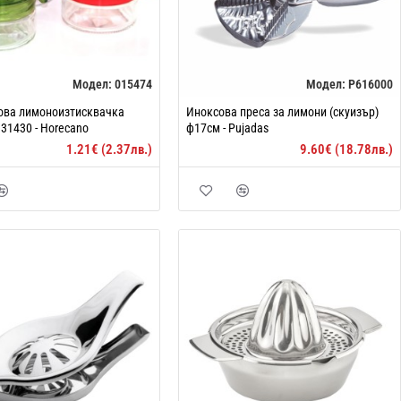
Модел:
015474
Модел:
P616000
ова лимоноизтисквачка
Иноксова преса за лимони (скуизър)
31430 - Horecano
ф17см - Pujadas
1.21€ (2.37лв.)
9.60€ (18.78лв.)