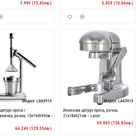
7.90€ (15.45лв.)
5.45€ (10.66лв.)
Модел:
LA63914
Модел:
LA63913
цитрус преса /
Иноксова цитрус преса, ръчна,
квачка, ръчна, 15x19xh39см –
21x18xh21см – Lacor
69.96€ (136.83лв.)
66.24€ (129.55лв.)