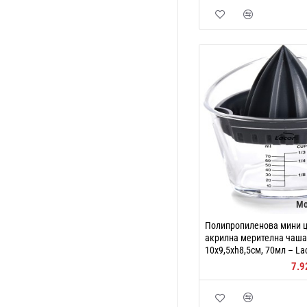
Мо
Полипропиленова мини ц
акрилна мерителна чаша,
10x9,5xh8,5см, 70мл – La
7.9