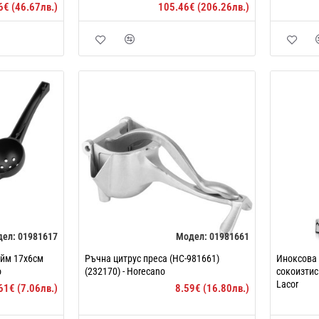
6€ (46.67лв.)
105.46€ (206.26лв.)
дел:
01981617
Модел:
01981661
айм 17x6см
Ръчна цитрус преса (HC-981661)
Иноксова 
o
(232170) - Horecano
сокоизтис
Lacor
61€ (7.06лв.)
8.59€ (16.80лв.)