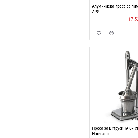
Алуминиева преса за лим
APS
17.5
Мо
Преса за цитруси TA-07 CN
Horecano