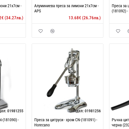
они 21х7см -
Алуминиева преса за лимони 21х7см -
Преса за 
APS
(181092) -
2€ (34.27лв.)
13.68€ (26.76лв.)
дел:
01981255
Модел:
01981256
-(181090) -
Преса за цитруси - хром CN-(181091) -
Ръчна цит
Horecano
черна (23