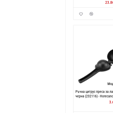
23.8
Мо
Ръчна цитрус преса за л
черна (232116) - Horecan
3.