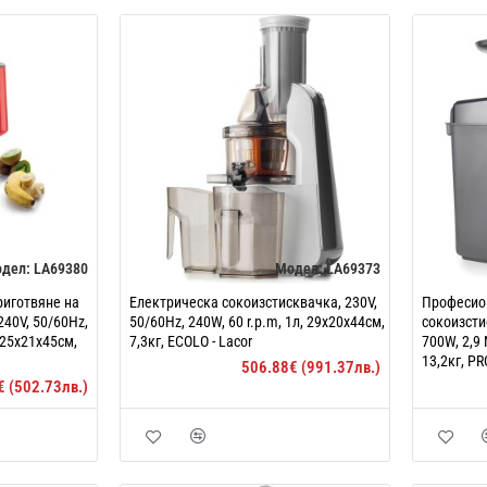
дел:
LA69380
Модел:
LA69373
риготвяне на
Eлектрическа сокоизстисквачка, 230V,
Професио
240V, 50/60Hz,
50/60Hz, 240W, 60 r.p.m, 1л, 29x20x44см,
сокоизсти
, 25x21x45см,
7,3кг, ECOLO - Lacor
700W, 2,9 
13,2кг, PR
506.88€ (991.37лв.)
€ (502.73лв.)