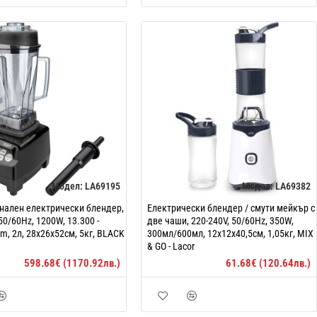
Модел:
LA69195
Модел:
LA69382
нален електрически блендер,
Електрически блендер / смути мейкър с
50/60Hz, 1200W, 13.300 -
две чаши, 220-240V, 50/60Hz, 350W,
.m, 2л, 28x26x52см, 5кг, BLACK
300мл/600мл, 12x12x40,5см, 1,05кг, MIX
& GO - Lacor
598.68€ (1170.92лв.)
61.68€ (120.64лв.)