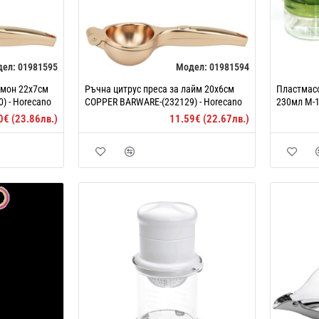
дел:
01981595
Модел:
01981594
имон 22x7см
Ръчна цитрус преса за лайм 20x6см
Пластмас
) - Horecano
COPPER BARWARE-(232129) - Horecano
230мл M-1
0€ (23.86лв.)
11.59€ (22.67лв.)