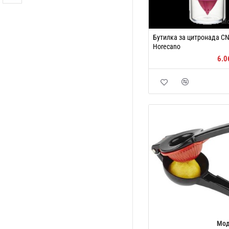
М
Бутилка за цитронада CN-
Horecano
6.0
Мод