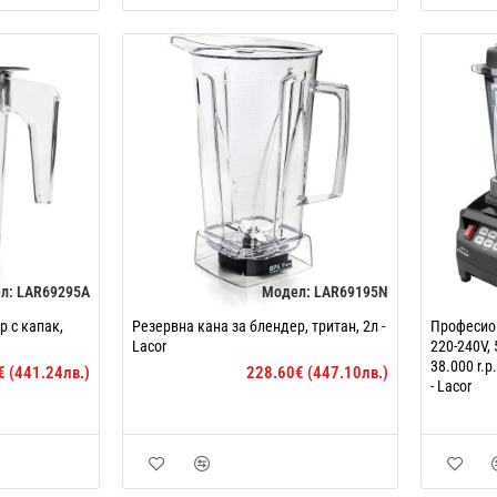
л:
LAR69295A
Модел:
LAR69195N
р с капак,
Резервна кана за блендер, тритан, 2л -
Професио
Lacor
220-240V, 
38.000 r.p
€ (441.24лв.)
228.60€ (447.10лв.)
- Lacor