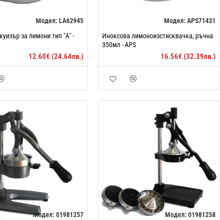
Модел:
LA62945
Модел:
APS71431
куизър за лимони тип "А" -
Иноксова лимоноизстисквачка, ръчна
350мл - APS
12.60€ (24.64лв.)
16.56€ (32.39лв.)
Модел:
01981257
Модел:
01981258