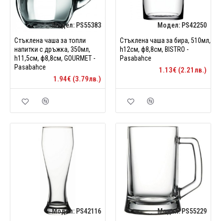
Модел:
PS55383
Модел:
PS42250
Стъклена чаша за топли
Стъклена чаша за бира, 510мл,
напитки с дръжка, 350мл,
h12см, ф8,8см, BISTRO -
h11,5см, ф8,8см, GOURMET -
Pasabahce
Pasabahce
1.13€ (2.21лв.)
1.94€ (3.79лв.)
Модел:
PS42116
Модел:
PS55229