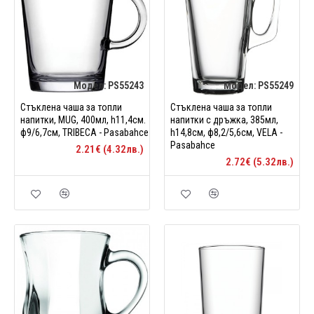
Модел:
PS55243
Модел:
PS55249
Стъклена чаша за топли
Стъклена чаша за топли
напитки, MUG, 400мл, h11,4см.
напитки с дръжка, 385мл,
ф9/6,7см, TRIBECA - Pasabahce
h14,8см, ф8,2/5,6см, VELA -
Pasabahce
2.21€ (4.32лв.)
2.72€ (5.32лв.)