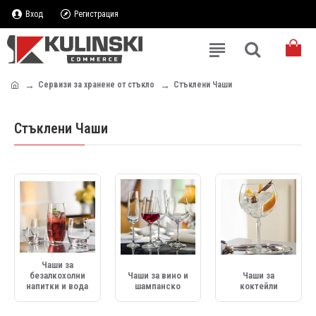
Вход
Регистрация
Сервизи за хранене от стъкло
Стъклени Чаши
Стъклени Чаши
Чаши за
безалкохолни
Чаши за вино и
Чаши за
напитки и вода
шампанско
коктейли