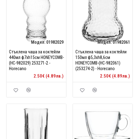
Модел:
01982029
Модел:
01982061
Стъклена чаша за коктейли
Стъклена чаша за коктейли
440мл ф7xh15см HONEYCOMB-
150мл ф5,3xh8,6см
(HC-982029) 253271-2 -
HONEYCOMB-(HC-982061)
Horecano
(253274-2) - Horecano
2.50€ (4.89лв.)
2.50€ (4.89лв.)