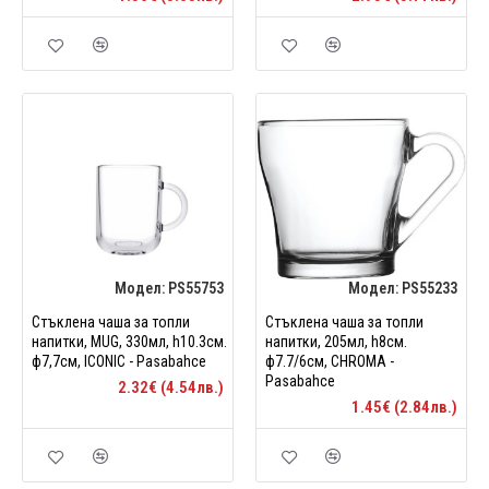
Модел:
PS55753
Модел:
PS55233
Стъклена чаша за топли
Стъклена чаша за топли
напитки, MUG, 330мл, h10.3см.
напитки, 205мл, h8см.
ф7,7см, ICONIC - Pasabahce
ф7.7/6см, CHROMA -
Pasabahce
2.32€ (4.54лв.)
1.45€ (2.84лв.)