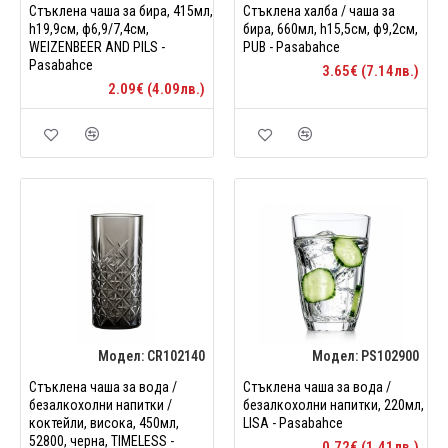
Стъклена чаша за бира, 415мл,
Стъклена халба / чаша за
h19,9см, ф6,9/7,4см,
бира, 660мл, h15,5см, ф9,2см,
WEIZENBEER AND PILS -
PUB - Pasabahce
Pasabahce
3.65€ (7.14лв.)
2.09€ (4.09лв.)
Модел:
CR102140
Модел:
PS102900
Стъклена чаша за вода /
Стъклена чаша за вода /
безалкохолни напитки /
безалкохолни напитки, 220мл,
коктейли, висока, 450мл,
LISA - Pasabahce
52800, черна, TIMELESS -
0.72€ (1.41лв.)