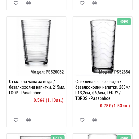
НОВО
Модел:
PS520082
Модел:
PS52654
Стъклена чаша за вода /
Стъклена чаша за вода /
безалкохолни напитки, 215мл,
безалкохолни напитки, 260мл,
LOOP - Pasabahce
h13,2см, ф6,6см, TERRY /
TOROS - Pasabahce
0.56€ (1.10лв.)
0.78€ (1.53лв.)
НОВО
НОВО