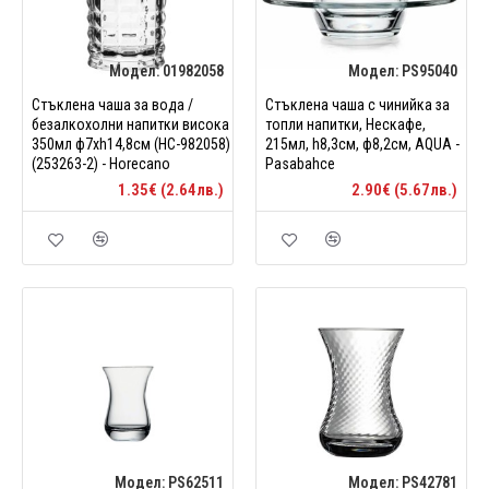
Модел:
01982058
Модел:
PS95040
Стъклена чаша за вода /
Стъклена чаша с чинийка за
безалкохолни напитки висока
топли напитки, Нескафе,
350мл ф7xh14,8см (HC-982058)
215мл, h8,3см, ф8,2см, AQUA -
(253263-2) - Horecano
Pasabahce
1.35€ (2.64лв.)
2.90€ (5.67лв.)
Модел:
PS62511
Модел:
PS42781