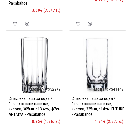
Pasabahce
3.60€ (7.04лв.)
Модел:
PS52279
Модел:
PS41442
Стъклена чаша за вода /
Стъклена чаша за вода /
безалкохолни напитки,
безалкохолни напитки,
висока, 305мл, h13,4см, ф7см,
висока, 325мл, h14см, FUTURE
ANTALYA - Pasabahce
- Pasabahce
0.95€ (1.86лв.)
1.21€ (2.37лв.)