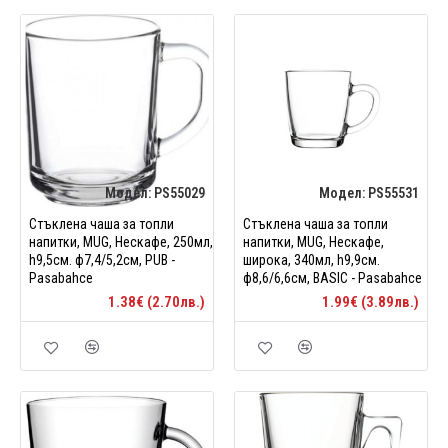
Модел:
PS55029
Модел:
PS55531
Стъклена чаша за топли
Стъклена чаша за топли
напитки, MUG, Нескафе, 250мл,
напитки, MUG, Нескафе,
h9,5см. ф7,4/5,2см, PUB -
широка, 340мл, h9,9см.
Pasabahce
ф8,6/6,6см, BASIC - Pasabahce
1.38€ (2.70лв.)
1.99€ (3.89лв.)