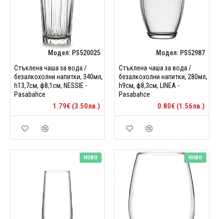
Модел:
PS520025
Модел:
PS52987
Стъклена чаша за вода /
Стъклена чаша за вода /
безалкохолни напитки, 340мл,
безалкохолни напитки, 280мл,
h13,7см, ф8,1см, NESSIE -
h9см, ф8,3см, LINEA -
Pasabahce
Pasabahce
1.79€ (3.50лв.)
0.80€ (1.56лв.)
НОВО
НОВО