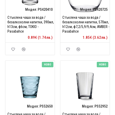
Модел:
PS420410
Модел:
PS420725
Стъклена чаша за вода /
Стъклена чаша за вода /
безалкохолни напитки, 390мл,
безалкохолни напитки, 570мл,
h13см, ф6см, TOKIO -
h12см, ф7,2/5,9/9,4см, AMBER -
Pasabahce
Pasabahce
0.89€ (1.74лв.)
1.85€ (3.62лв.)
НОВО
НОВО
Модел:
PS52650
Модел:
PS52952
Стъклена чаша за вода /
Стъклена чаша за вода /