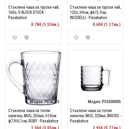
Стъклена чаша за турски чай,
Стъклена чаша за турски чай,
160л, V-BLOCK STOCK -
125л, h9см, ф6/3,7см,
Pasabahce
INCEBELLI - Pasabahce
0.78€ (1.53лв.)
0.60€ (1.17лв.)
Модел:
PS55723
Модел:
PS5500005
Стъклена чаша за топли
Стъклена чаша за топли
напитки, MUG, 265мл, h10см.
напитки, MUG, 320мл, BRICKS -
ф7,9/6,1см, RUBY - Pasabahce
Pasabahce
1.56€ (3.05лв.)
2.95€ (5.77лв.)