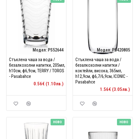
Модел:
PS52644
Модел:
PS420805
Стъклена чаша за вода /
Стъклена чаша за вода /
безалкохолни напитки, 205мл,
безалкохолни напитки /
h10см, ф6,9см, TERRY / TOROS
коктейли, висока, 365мл,
- Pasabahce
h12,9см, ф6,7/6,9см, ICONIC -
Pasabahce
0.56€ (1.10лв.)
1.56€ (3.05лв.)
НОВО
НОВО