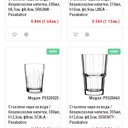
безалкохолни напитки, 245мл,
безалкохолни напитки, 210мл,
h8,7см, ф8,4см, ORIGAMI -
h10см, ф6,9см, LINEA -
Pasabahce
Pasabahce
0.84€ (1.64лв.)
0.56€ (1.10лв.)
НОВО
НОВО
Модел:
PS520325
Модел:
PS520465
Стъклена чаша за вода /
Стъклена чаша за вода /
безалкохолни напитки, 330мл,
безалкохолни напитки, 355мл,
h12,3см, ф8см, SCALA -
h12,6см, ф8,5см, SERENITY -
Pasabahce
Pasabahce