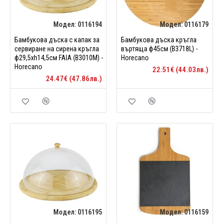
Модел:
0116194
Модел:
0116179
Бамбукова дъска с капак за
Бамбукова дъска кръгла
сервиране на сирена кръгла
въртяща ф45см (B3718L) -
ф29,5xh14,5см FAIA (B3010M) -
Horecano
Horecano
22.51€ (44.03лв.)
24.47€ (47.86лв.)
Модел:
0116195
Модел:
0116159