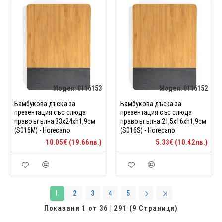
Модел:
0116153
Модел:
0116152
Бамбукова дъска за
Бамбукова дъска за
презентация със слюда
презентация със слюда
правоъгълна 33x24xh1,9см
правоъгълна 21,5x16xh1,9см
(S016M) - Horecano
(S016S) - Horecano
10.05€ (19.66лв.)
5.33€ (10.42лв.)
1
2
3
4
5
Показани 1 от 36 | 291 (9 Страници)