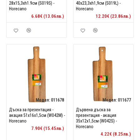
28x15,3xh1.9см (S019S) -
40x23,3xh1,9см (S019L) -
Horecano
Horecano
6.68€ (13.06лв.)
12.20€ (23.86лв.)
Модел:
011678
Модел:
011677
Дъска за презентация -
Дървена дъска за
акация 51х16х1,5см (W042M) -
презентация - акация
Horecano
35х12х1,5см (W042S) -
Horecano
7.90€ (15.45лв.)
4.22€ (8.25лв.)