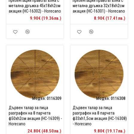
презентация правоъгълна с
презентация правоъгълна с
метална дръжкa 45x18xh2см
метална дръжкa 32x18xh2см
акация (HC-16302) - Horecano
акация (HC-16301) - Horecano
9.90€ (19.36лв.)
8.90€ (17.41лв.)
Модел:
0116309
Модел:
0116308
Дървен талар за пица
Дървен талар за пица
разграфен на 8 парчета
разграфен на 8 парчета
ф50xh2см акация (HC-16309) -
ф33xh1,5см акация (HC-16308)
Horecano
- Horecano
24.80€ (48.50лв.)
9.80€ (19.17лв.)