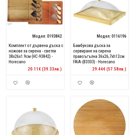
Модел:
0193842
Модел:
0116196
Комплект от дървена дъска с
Бамбукова дъска за
ножове за сирена - светли
сервиране на сирена
38x26x1.9см (HC-93842) -
правоъгълна 36x26,7xh12см
Horecano
FAIA-(B3303) - Horecano
20.11€ (39.33лв.)
29.44€ (57.58лв.)