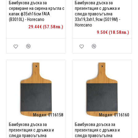
Бамбукова дъска за
Бамбукова дъска за
сервиране на сирена кръгла с
презентация с дръжка и
капак ф35xh16см FAIA
слюда правоъгълна
(B3010L) - Horecano
33x19,3xh1,9см (S019M) -
Horecano
29.44€ (57.58лв.)
9.50€ (18.58лв.)
Модел:
0116158
Модел:
0116160
Бамбукова дъска за
Бамбукова дoъска за
презентация с дръжка и
презентация с дръжка и
слюда правоъгълна
слюда правоъгълна