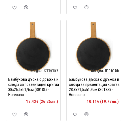
Модел:
0116157
Модел:
0116156
Бамбукова дъска с дръжкa и
Бамбукова дъска с дръжка и
слюда за презентация кръгла
слюда за презентация кръгла
38x26,5xh1,9см (S018L) -
28,8x21,5xh1,9см (S018S) -
Horecano
Horecano
13.42€ (26.25лв.)
10.11€ (19.77лв.)