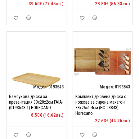
39.60€ (77.45лв.)
28.80€ (56.33лв.)
Модел:
0193543
Модел:
0193843
Бамбукова дъска за
Комплект дървена дъска с
презентация 30х20х2см FAIA-
ножове за сирена махагон
(0193543-1) HORECANO
38x26x1.4см (HC-93843) -
Horecano
8.50€ (16.62лв.)
22.63€ (44.26лв.)