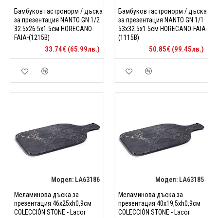
Бамбуков гастронорм / дъска
Бамбуков гастронорм / дъска
за презентация NANTO GN 1/2
за презентация NANTO GN 1/1
32.5х26.5х1.5см HORECANO-
53х32.5х1.5см HORECANO-FAIA-
FAIA-(1215B)
(1115B)
33.74€ (65.99лв.)
50.85€ (99.45лв.)
Модел:
LA63186
Модел:
LA63185
Меламинова дъска за
Меламинова дъска за
презентация 46x25xh0,9см
презентация 40x19,5xh0,9см
COLECCIÓN STONE - Lacor
COLECCIÓN STONE - Lacor