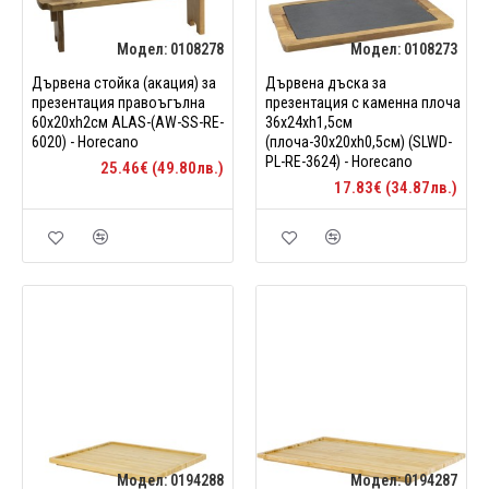
Модел:
0108278
Модел:
0108273
Дървена стойка (акация) за
Дървена дъска за
презентация правоъгълна
презентация с каменна плоча
60х20xh2см ALAS-(AW-SS-RE-
36х24хh1,5см
6020) - Horecano
(плоча-30х20xh0,5см) (SLWD-
PL-RE-3624) - Horecano
25.46€ (49.80лв.)
17.83€ (34.87лв.)
Модел:
0194288
Модел:
0194287