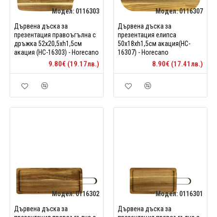
Модел:
0116303
Модел:
0116307
Дървена дъска за
Дървена дъска за
презентация правоъгълна с
презентация елипса
дръжкa 52x20,5xh1,5см
50x18xh1,5см акация(HC-
акация (HC-16303) - Horecano
16307) - Horecano
9.80€ (19.17лв.)
8.90€ (17.41лв.)
Модел:
0116302
Модел:
0116301
Дървена дъска за
Дървена дъска за