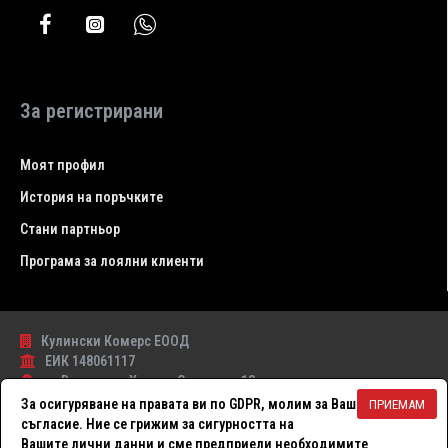
За регистрирани
Моят профил
История на поръчките
Стани партньор
Програма за лоялни клиенти
Кулински Комерс ЕООД
ЕИК 148061117
гр.Варна , ул. Христо Самсаров 13
0886 13 50 55
За осигуряване на правата ви по GDPR, молим за Вашето
ПРИЕМАМ
съгласие. Ние се грижим за сигурността на
ФИЛТЪР
Вашите лични данни и сме предприели необходимите