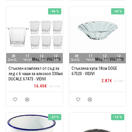
-46 %
-43 %
28
17
12
11
28
17
12
11
Модел:
VI67473
Модел:
VI67520
Дни/Ден
Час(а)
Мин
Сек
Дни/Ден
Час(а)
Мин
Сек
Стъклен комплект от съд за
Стъклена купа 18см DOGE
лед с 6 чаши за алкохол 330мл
67520 - VIDIVI
DUCALE 67473 - VIDIVI
2.87€
5.04€
16.40€
30.14€
-67 %
-16 %