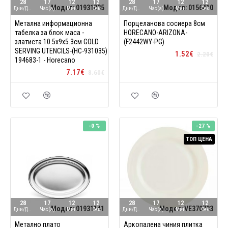
28
17
12
11
28
17
12
11
Модел:
01931035
Модел:
0156410
Дни/Ден
Час(а)
Мин
Сек
Дни/Ден
Час(а)
Мин
Сек
Метална информационна
Порцеланова сосиера 8см
табелка за блок маса -
HORECANO-ARIZONA-
златиста 10.5х9х5.3см GOLD
(F2442WY-PG)
SERVING UTENCILS-(HC-931035)
1.52€
2.20€
194683-1 - Horecano
7.17€
8.60€
-0 %
-27 %
ТОП ЦЕНА
28
17
12
11
28
17
12
11
Модел:
01931141
Модел:
VE370733
Дни/Ден
Час(а)
Мин
Сек
Дни/Ден
Час(а)
Мин
Сек
Метално плато
Аркопалена чиния плитка