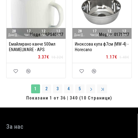
28
17
12
11
28
17
12
11
Модел:
APS40637
Модел:
0171327
Дни/Ден
Час(а)
Мин
Сек
Дни/Ден
Час(а)
Мин
Сек
Емайлирано канче 500мл
Иноксова купа ф7см (MW-4) -
ENAMELWARE - APS
Horecano
3.37€
1.17€
10.32€
1.40€
1
2
3
4
5
Показани 1 от 36 | 340 (10 Страници)
За нас