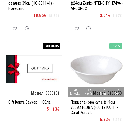
овално 39см (HC-931141) -
ф24см Zenix-INTENSITY H7496 -
Horecano
ARCOROC
18.86€
3.04€
18.86€
4.17€
ТОП ЦЕНА
-17 %
28
17
12
11
Модел:
0000101
Модел:
0180153
Дни/Ден
Час(а)
Мин
Сек
Gift Карта Ваучер - 100лв.
Порцеланова купа ф19см
760мл FLORA (FLO 19 KK)ГП -
51.13€
Gural Porselen
5.32€
6.38€