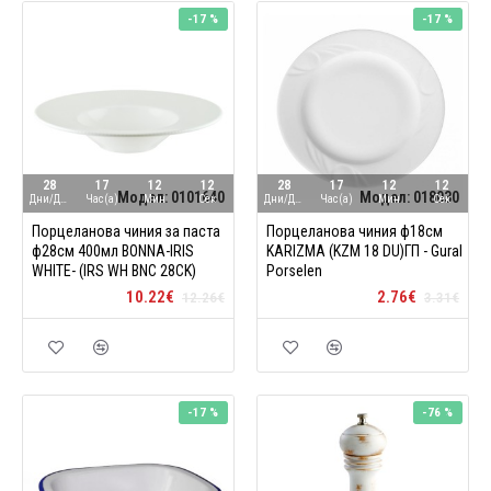
-17 %
-17 %
28
17
12
11
28
17
12
11
Модел:
0101640
Модел:
018030
Дни/Ден
Час(а)
Мин
Сек
Дни/Ден
Час(а)
Мин
Сек
Порцеланова чиния за паста
Порцеланова чиния ф18см
ф28см 400мл BONNA-IRIS
KARIZMA (KZM 18 DU)ГП - Gural
WHITE- (IRS WH BNC 28CK)
Porselen
10.22€
2.76€
12.26€
3.31€
-17 %
-76 %