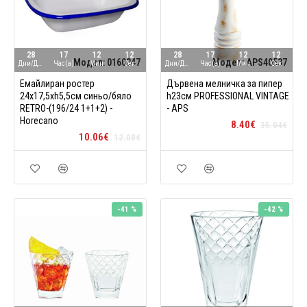
28
17
12
11
28
17
12
11
Модел:
0160247
Модел:
APS40537
Дни/Ден
Час(а)
Мин
Сек
Дни/Ден
Час(а)
Мин
Сек
Емайлиран ростер
Дървена мелничка за пипер
24x17,5xh5,5см синьо/бяло
h23см PROFESSIONAL VINTAGE
RETRO-(196/24 1+1+2) -
- APS
Horecano
8.40€
35.04€
10.06€
12.08€
-41 %
-42 %