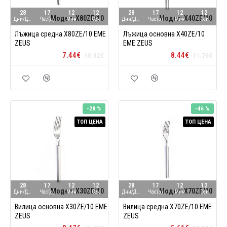
28
17
12
11
28
17
12
11
Модел:
X80ZE/10
Модел:
X40ZE/10
Дни/Ден
Час(а)
Мин
Сек
Дни/Ден
Час(а)
Мин
Сек
Лъжица средна X80ZE/10 ЕМЕ
Лъжица основна X40ZE/10
ZEUS
ЕМЕ ZEUS
7.44€
8.44€
10.32€
11.76€
-28 %
-46 %
ТОП ЦЕНА
ТОП ЦЕНА
28
17
12
11
28
17
12
11
Модел:
X30ZE/10
Модел:
X70ZE/10
Дни/Ден
Час(а)
Мин
Сек
Дни/Ден
Час(а)
Мин
Сек
Вилица основна X30ZE/10 ЕМЕ
Вилица средна X70ZE/10 ЕМЕ
ZEUS
ZEUS