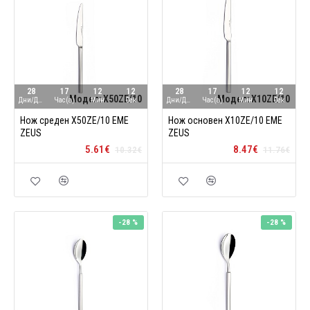
28
17
12
11
28
17
12
11
Модел:
X50ZE/10
Модел:
X10ZE/10
Дни/Ден
Час(а)
Мин
Сек
Дни/Ден
Час(а)
Мин
Сек
Нож среден X50ZE/10 ЕМЕ
Нож основен X10ZE/10 ЕМЕ
ZEUS
ZEUS
5.61€
8.47€
10.32€
11.76€
-28 %
-28 %