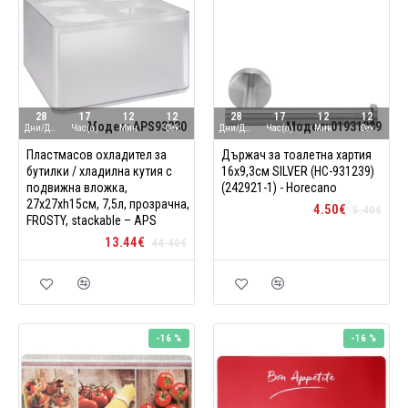
28
17
12
11
28
17
12
11
Модел:
APS93230
Модел:
01931239
Дни/Ден
Час(а)
Мин
Сек
Дни/Ден
Час(а)
Мин
Сек
Пластмасов охладител за
Държач за тоалетна хартия
бутилки / хладилна кутия с
16x9,3см SILVER (HC-931239)
подвижна вложка,
(242921-1) - Horecano
27x27xh15см, 7,5л, прозрачна,
4.50€
5.40€
FROSTY, stackable – APS
13.44€
44.40€
-16 %
-16 %