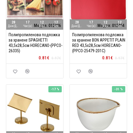
28
17
12
11
28
17
12
11
Модел:
012436
Модел:
012454
Дни/Ден
Час(а)
Мин
Сек
Дни/Ден
Час(а)
Мин
Сек
Полипропиленова подложка
Полипропиленова подложка
за хранене SPAGHETTI
за хранене BON APPETIT PLAIN
43,5x28,5см HORECANO-(PPCO-
RED 43,5x28,5см HORECANO-
26335)
(PPCO-25479-201C)
0.81€
0.81€
0.97€
0.97€
-17 %
-31 %