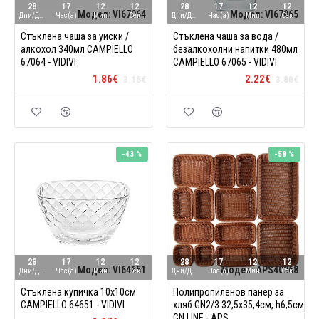
28
17
12
11
28
17
12
11
Модел:
VI67064
Модел:
VI67065
Дни/Ден
Час(а)
Мин
Сек
Дни/Ден
Час(а)
Мин
Сек
Стъклена чаша за уиски /
Стъклена чаша за вода /
алкохол 340мл CAMPIELLO
безалкохолни напитки 480мл
67064 - VIDIVI
CAMPIELLO 67065 - VIDIVI
1.86€
2.22€
3.16€
3.80€
-43 %
-58 %
28
17
12
11
28
17
12
11
Модел:
VI64651
Модел:
APS40268
Дни/Ден
Час(а)
Мин
Сек
Дни/Ден
Час(а)
Мин
Сек
Стъклена купичка 10х10см
Полипропиленов панер за
CAMPIELLO 64651 - VIDIVI
хляб GN2/3 32,5х35,4см, h6,5см
GN LINE - APS