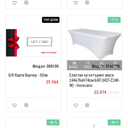
ТОП ЦЕНА
-17 %
28
17
12
11
Модел:
000100
Модел:
0166280
Дни/Ден
Час(а)
Мин
Сек
Gift Карта Ваучер - 50лв.
Еластан за кетъринг маса
244x76xH74см БЯЛ (HQT-Z240-
25.56€
W) - Horecano
22.07€
26.48€
-46 %
-28 %