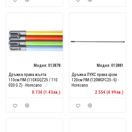
Модел:
013878
Модел:
013881
Дръжка права жълта
Дръжка ЛУКС права хром
110см FIM-(110XGQZ25 / 110
120см FIM-(120MGFC25--5) -
020 G Z) - Horecano
Horecano
0.73€ (1.43лв.)
2.55€ (4.99лв.)