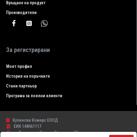
Връщане на продукт
Производители
За регистрирани
Моят профил
История на поръчките
Стани партньор
Програма за лоялни клиенти
Кулински Комерс ЕООД
ЕИК 148061117
гр.Варна , ул. Христо Самсаров 13