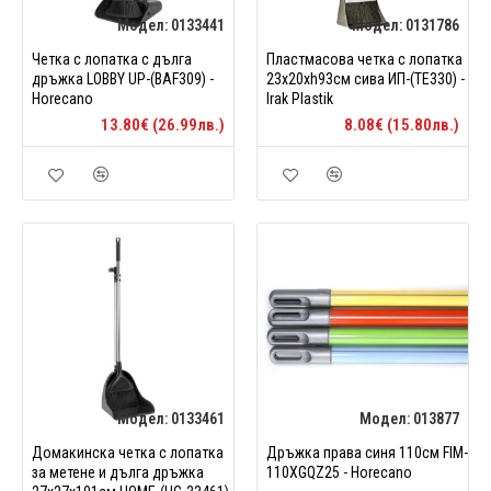
Модел:
0133441
Модел:
0131786
Четка с лопатка с дълга
Пластмасова четка с лопатка
дръжка LOBBY UP-(BAF309) -
23x20xh93см сива ИП-(TE330) -
Horecano
Irak Plastik
13.80€ (26.99лв.)
8.08€ (15.80лв.)
Модел:
0133461
Модел:
013877
Домакинска четка с лопатка
Дръжка права синя 110см FIM-
за метене и дълга дръжка
110XGQZ25 - Horecano