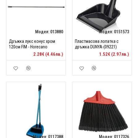
Модел:
013880
Модел:
0151573
Дръжка лукс конус хром
Пластмасова лопатка с
120см FIM - Horecano
дръжка DUNYA-(09221)
2.28€ (4.46лв.)
1.52€ (2.97лв.)
Модел:
0117388
Модел:
0117326