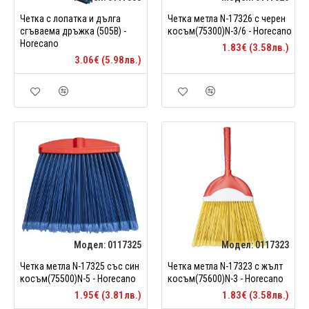
Четка с лопатка и дълга
Четка метла N-17326 с черен
сгъваема дръжка (505B) -
косъм(75300)N-3/6 - Horecano
Horecano
1.83€ (3.58лв.)
3.06€ (5.98лв.)
Модел:
0117325
Модел:
0117323
Четка метла N-17325 със син
Четка метла N-17323 с жълт
косъм(75500)N-5 - Horecano
косъм(75600)N-3 - Horecano
1.95€ (3.81лв.)
1.83€ (3.58лв.)