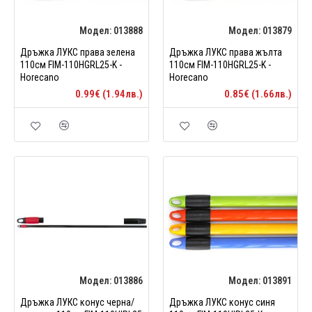
Модел:
013888
Модел:
013879
Дръжка ЛУКС права зелена
Дръжка ЛУКС права жълта
110см FIM-110HGRL25-K -
110см FIM-110HGRL25-K -
Horecano
Horecano
0.99€ (1.94лв.)
0.85€ (1.66лв.)
Модел:
013886
Модел:
013891
Дръжка ЛУКС конус черна/
Дръжка ЛУКС конус синя