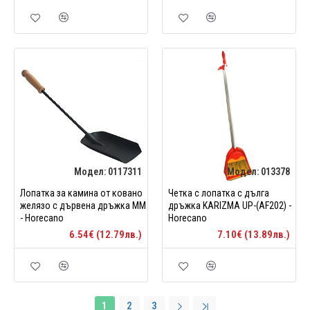
Модел:
0117311
Модел:
013378
Лопатка за камина от ковано
Четка с лопатка с дълга
желязо с дървена дръжка ММ
дръжка KARIZMA UP-(AF202) -
- Horecano
Horecano
6.54€ (12.79лв.)
7.10€ (13.89лв.)
1
2
3