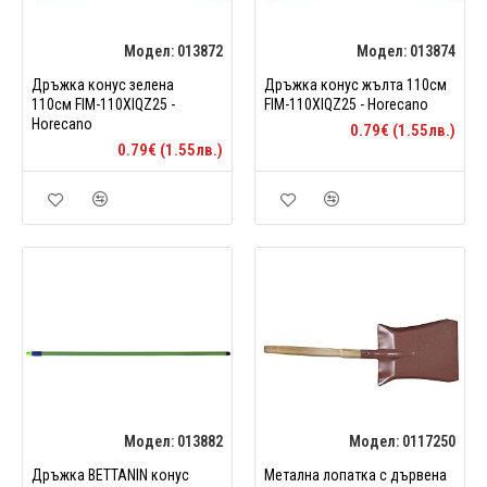
Модел:
013872
Модел:
013874
Дръжка конус зелена
Дръжка конус жълтa 110см
110см FIM-110XIQZ25 -
FIM-110XIQZ25 - Horecano
Horecano
0.79€ (1.55лв.)
0.79€ (1.55лв.)
Модел:
013882
Модел:
0117250
Дръжка BETTANIN конус
Метална лопатка с дървена