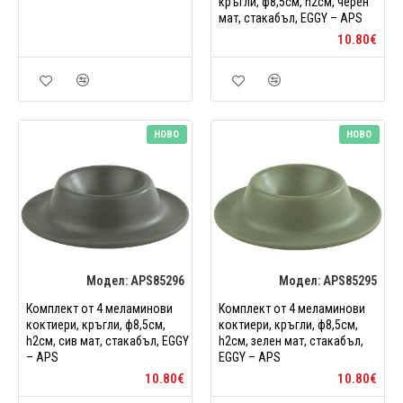
кръгли, ф8,5см, h2см, черен
мат, стакабъл, EGGY – APS
10.80€
НОВО
НОВО
Модел:
APS85296
Модел:
APS85295
Комплект от 4 меламинови
Комплект от 4 меламинови
коктиери, кръгли, ф8,5см,
коктиери, кръгли, ф8,5см,
h2см, сив мат, стакабъл, EGGY
h2см, зелен мат, стакабъл,
– APS
EGGY – APS
10.80€
10.80€