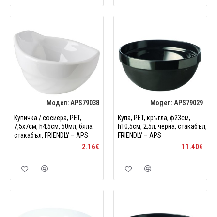
Модел:
APS79038
Модел:
APS79029
Купичка / сосиера, PET,
Купа, PET, кръгла, ф23см,
7,5x7см, h4,5см, 50мл, бяла,
h10,5см, 2,5л, черна, стакабъл,
стакабъл, FRIENDLY – APS
FRIENDLY – APS
2.16€
11.40€