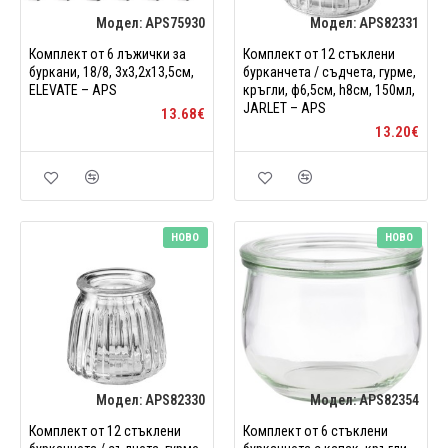
Модел:
APS75930
Модел:
APS82331
Комплект от 6 лъжички за
Комплект от 12 стъклени
буркани, 18/8, 3x3,2x13,5см,
бурканчета / съдчета, гурме,
ELEVATE – APS
кръгли, ф6,5см, h8см, 150мл,
JARLET – APS
13.68€
13.20€
НОВО
НОВО
Модел:
APS82330
Модел:
APS82354
Комплект от 12 стъклени
Комплект от 6 стъклени