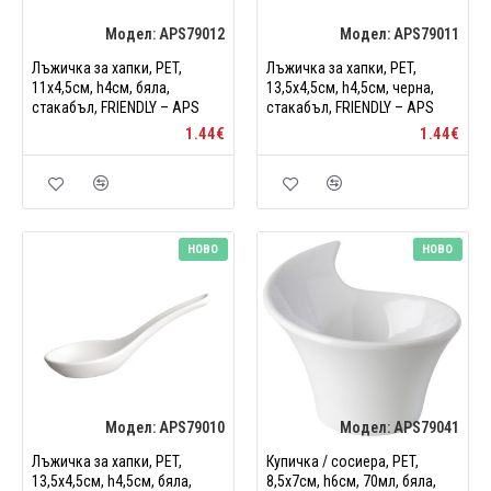
Модел:
APS79012
Модел:
APS79011
Лъжичка за хапки, PET,
Лъжичка за хапки, PET,
11x4,5см, h4см, бяла,
13,5x4,5см, h4,5см, черна,
стакабъл, FRIENDLY – APS
стакабъл, FRIENDLY – APS
1.44€
1.44€
НОВО
НОВО
Модел:
APS79010
Модел:
APS79041
Лъжичка за хапки, PET,
Купичка / сосиера, PET,
13,5x4,5см, h4,5см, бяла,
8,5x7см, h6см, 70мл, бяла,