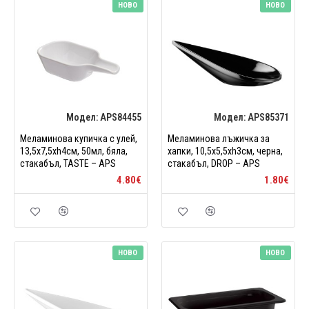
НОВО
НОВО
Модел:
APS84455
Модел:
APS85371
Меламинова купичка с улей,
Меламинова лъжичка за
13,5x7,5xh4см, 50мл, бяла,
хапки, 10,5x5,5xh3см, черна,
стакабъл, TASTE – APS
стакабъл, DROP – APS
4.80€
1.80€
НОВО
НОВО