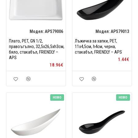
Модел:
APS79006
Модел:
APS79013
Плато, PET, GN 1/2,
Лъжичка за хапки, PET,
правоъгълно, 32,5x26,5xh3см,
11x4,5см, h4см, черна,
бяло, стакабъл, FRIENDLY –
стакабъл, FRIENDLY – APS
APS
1.44€
18.96€
НОВО
НОВО