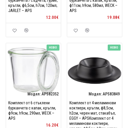
бурканчета / съдчета, гурме,
бурканчета с капак, кръгли,
кръгли, ф6,5см, h7см, 120мл,
ф11см, h9см, 580мл, WECK –
JARLET – APS
APS
12.00€
19.08€
НОВО
НОВО
Модел:
APS82352
Модел:
APS83849
Комплект от 6 стъклени
Комплект от 4 меламинови
бурканчета с капак, кръгли,
коктиери, кръгли, ф8,5см,
ф9см, h9см, 290мл, WECK –
h2см, черен мат, стакабъл,
APS
EGGY – APSКомплект от 4
меламинови коктиери,
16.20€