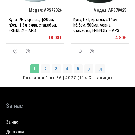
Модел:
APS79026
Модел:
APS79025
Купа, PET, кръгла, ф20см,
Купа, PET, кръгла, ф14см,
h9см, 1,8л, бяла, стакабъл,
h6,5см, 500мл, черна,
FRIENDLY – APS
стакабъл, FRIENDLY – APS
10.08€
4.80€
1
2
3
4
5
Показани 1 от 36 | 4077 (114 Страници)
За нас
За нас
Доставка