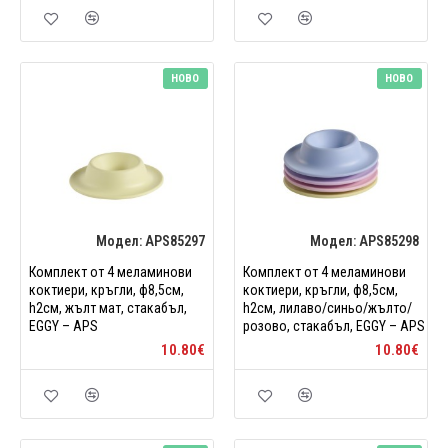
НОВО
НОВО
Модел:
APS85297
Модел:
APS85298
Комплект от 4 меламинови
Комплект от 4 меламинови
коктиери, кръгли, ф8,5см,
коктиери, кръгли, ф8,5см,
h2см, жълт мат, стакабъл,
h2см, лилаво/синьо/жълто/
EGGY – APS
розово, стакабъл, EGGY – APS
10.80€
10.80€