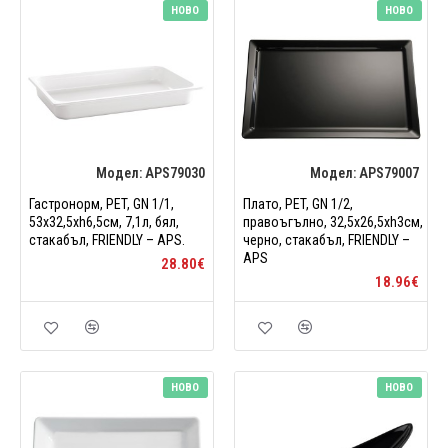
НОВО
НОВО
Модел:
APS79030
Модел:
APS79007
Гастронорм, PET, GN 1/1,
Плато, PET, GN 1/2,
53x32,5xh6,5см, 7,1л, бял,
правоъгълно, 32,5x26,5xh3см,
стакабъл, FRIENDLY – APS.
черно, стакабъл, FRIENDLY –
APS
28.80€
18.96€
НОВО
НОВО