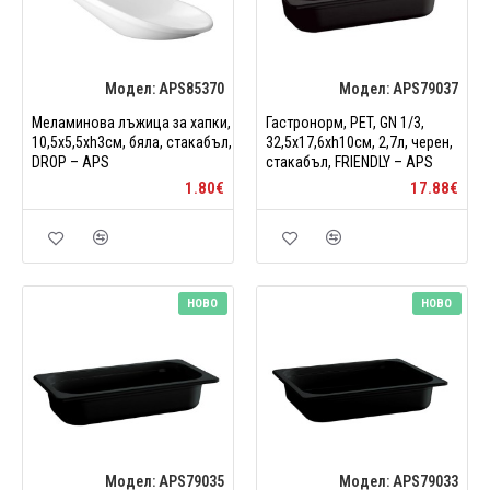
Модел:
APS85370
Модел:
APS79037
Меламинова лъжица за хапки,
Гастронорм, PET, GN 1/3,
10,5x5,5xh3см, бяла, стакабъл,
32,5x17,6xh10см, 2,7л, черен,
DROP – APS
стакабъл, FRIENDLY – APS
1.80€
17.88€
НОВО
НОВО
Модел:
APS79035
Модел:
APS79033