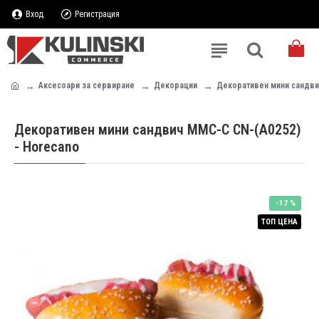
Вход
Регистрация
Аксесоари за сервиране
Декорации
Декоративен мини сандви
Декоративен мини сандвич MMC-C CN-(A0252)
- Horecano
-17 %
ТОП ЦЕНА