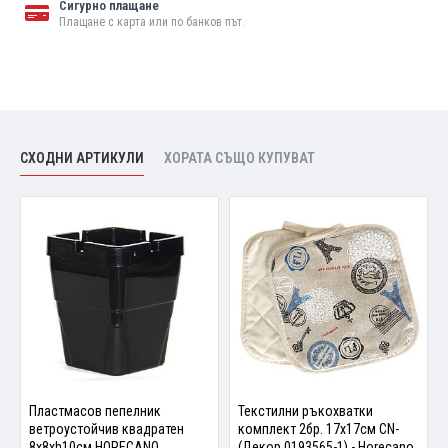
Сигурно плащане
Плащане с карта или по банков път.
СХОДНИ АРТИКУЛИ
ХОРАТА СЪЩО КУПУВАТ
Пластмасов пепелник
Текстилни ръкохватки
ветроустойчив квадратен
комплект 2бр. 17х17см CN-
8x8xh10см HORECANO
(Декор 0193565-1) - Horecano