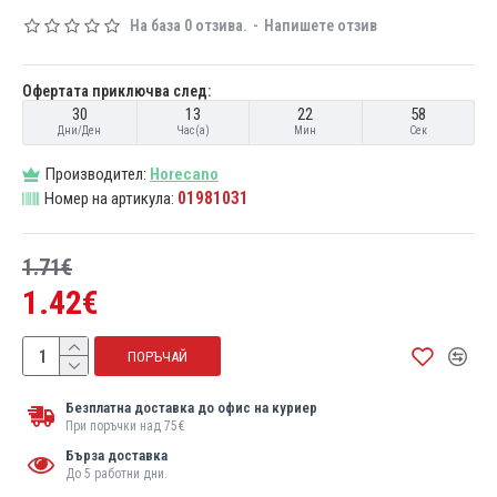
На база 0 отзива.
-
Напишете отзив
Офертата приключва след:
30
13
22
57
Дни/Ден
Час(а)
Мин
Сек
Производител:
Horecano
01981031
Номер на артикула:
1.71€
1.42€
ПОРЪЧАЙ
Безплатна доставка до офис на куриер
При поръчки над 75€
Бърза доставка
До 5 работни дни.